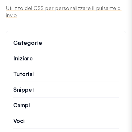
Utilizzo del CSS per personalizzare il pulsante di
invio
Categorie
Iniziare
Tutorial
Guide utili e altri articoli più lunghi.
Snippet
Brevi frammenti di codice per modifi
Campi
Voci