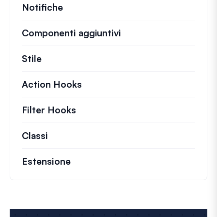
Notifiche
Componenti aggiuntivi
Stile
Action Hooks
Dettagli sulle azioni chiave ch
Filter Hooks
Informazioni su filtri utili per 
Classi
Documentazione e riferimenti per class
Estensione