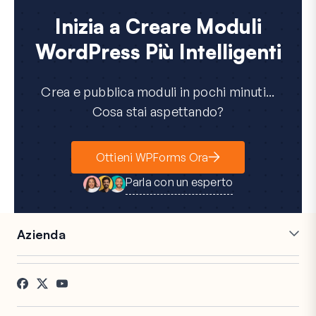
Inizia a Creare Moduli
WordPress Più Intelligenti
Crea e pubblica moduli in pochi minuti...
Cosa stai aspettando?
Ottieni WPForms Ora
Parla con un esperto
Azienda
Carriere
Affiliati
Testimonianze
Blog
Contatti
Divulgazione FTC