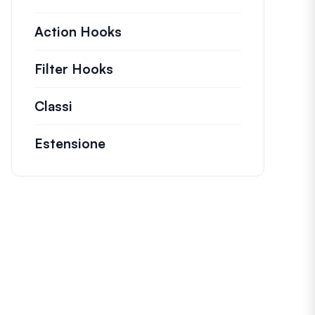
Action Hooks
Dettagli sulle azioni chiave c
Filter Hooks
Informazioni su filtri utili per 
Classi
Documentazione e riferimenti per clas
Estensione