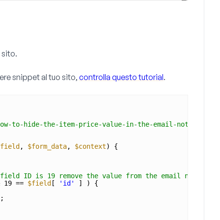
sito.
re snippet al tuo sito,
controlla questo tutorial
.
ow-to-hide-the-item-price-value-in-the-email-notificatio
field
, 
$form_data
, 
$context
) {
field ID is 19 remove the value from the email notificat
 19 == 
$field
[ 
'id'
] ) {
;