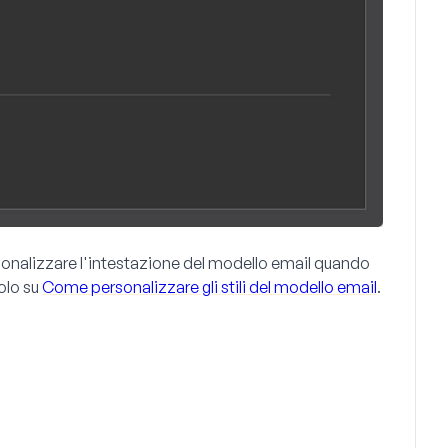
rsonalizzare l'intestazione del modello email quando
colo su
Come personalizzare gli stili del modello email
.