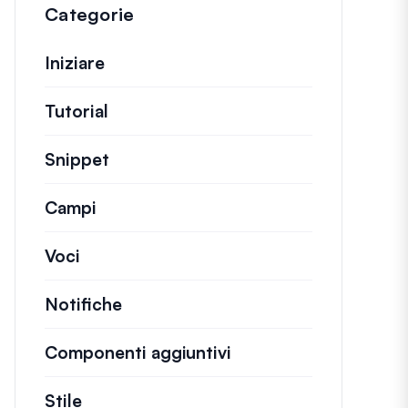
Categorie
Iniziare
Tutorial
Guide utili e altri articoli più lunghi.
Snippet
Brevi frammenti di codice per modifi
Campi
Voci
Notifiche
Componenti aggiuntivi
Stile