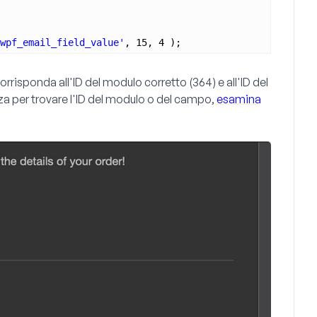
wpf_email_field_value'
, 15, 4 );
orrisponda all'ID del modulo corretto
(364)
e all'ID del
za per trovare l'ID del modulo o del campo,
esamina