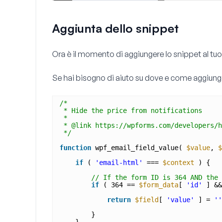
Aggiunta dello snippet
Ora è il momento di aggiungere lo snippet al tuo 
Se hai bisogno di aiuto su dove e come aggiunge
/*
* Hide the price from notifications
*
* @link https://wpforms.com/developers/h
*/
function
wpf_email_field_value( 
$value
, 
$
if
( 
'email-html'
=== 
$context
) {
// If the form ID is 364 AND the 
if
( 364 == 
$form_data
[ 
'id'
] &&
return
$field
[ 
'value'
] = 
''
}