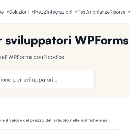
he
Soluzioni
Prezzi
Integrazioni
Testimonianze
Risorse
Apri
Apri
Apri
Menu
Menu
Menu
 sviluppatori WPForms
endi WPForms con il codice
il valore del prezzo dell'articolo nelle notifiche email