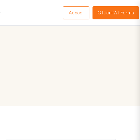
Accedi
Ottieni WPForms
Apri
Menu