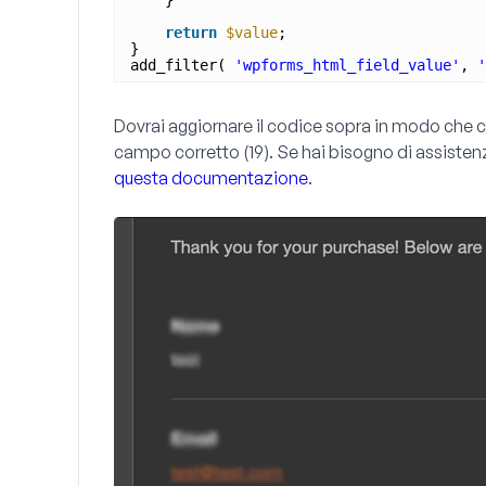
}
return
$value
;
}
add_filter( 
'wpforms_html_field_value'
, 
'
Dovrai aggiornare il codice sopra in modo che c
campo corretto
(19)
. Se hai bisogno di assisten
questa documentazione
.