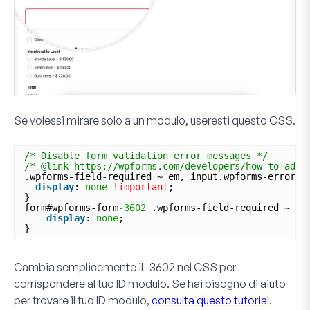
Se volessi mirare solo a un modulo, useresti questo CSS.
/* Disable form validation error messages */
/* @link https://wpforms.com/developers/how-to-add-
.wpforms-field-required ~ em, input.wpforms-error ~
display
: 
none
!important
;
}
form#wpforms-form
-3602
.wpforms-field-required ~ em
display
: 
none
;
}
Cambia semplicemente il
-3602
nel CSS per
corrispondere al tuo ID modulo. Se hai bisogno di aiuto
per trovare il tuo ID modulo,
consulta questo tutorial
.