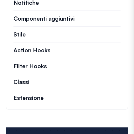
Notifiche
Componenti aggiuntivi
Stile
Action Hooks
Dettagli sulle azioni chiave ch
Filter Hooks
Informazioni su filtri utili per 
Classi
Documentazione e riferimenti per class
Estensione