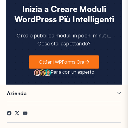
Inizia a Creare Moduli
WordPress Più Intelligenti
Crea e pubblica moduli in pochi minuti...
Cosa stai aspettando?
Ottieni WPForms Ora
Parla con un esperto
Azienda
Carriere
Affiliati
Testimonianze
Blog
Contatti
Divulgazione FTC