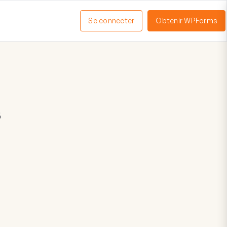
Se connecter
Obtenir WPForms
ctiver
enu
s