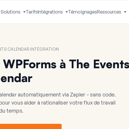
Solutions
Tarifs
Intégrations
Témoignages
Ressources
Activer
Activer
Activer
A
le
le
le
le
menu
menu
menu
m
NTS CALENDAR INTÉGRATION
 WPForms à The Event
lendar
endar automatiquement via Zapier - sans code.
r vous aider à rationaliser votre flux de travail
 du temps.