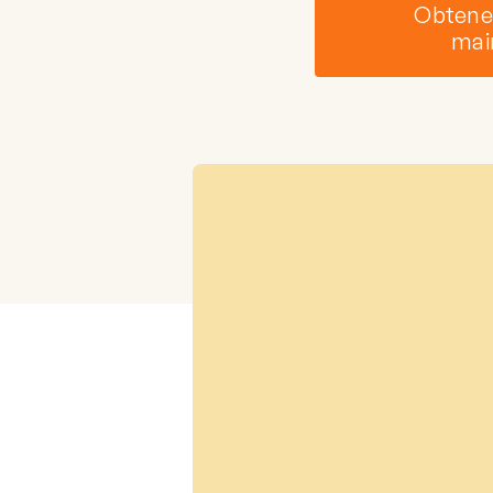
Obtene
mai