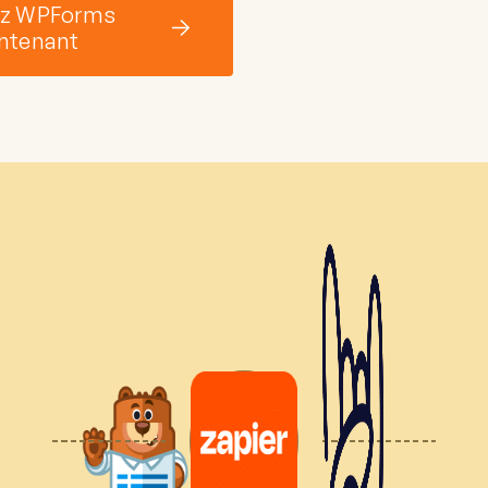
z WPForms
ntenant