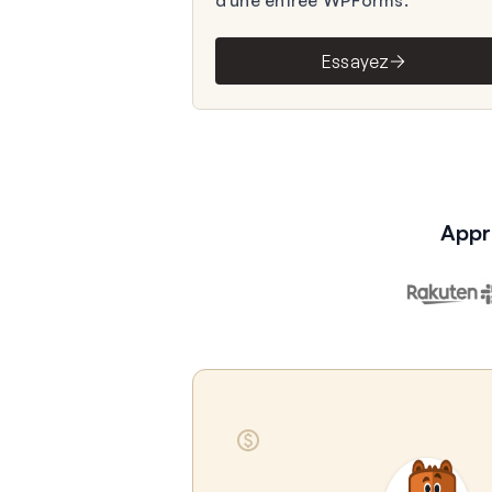
d'une entrée WPForms.
Essayez
Appr