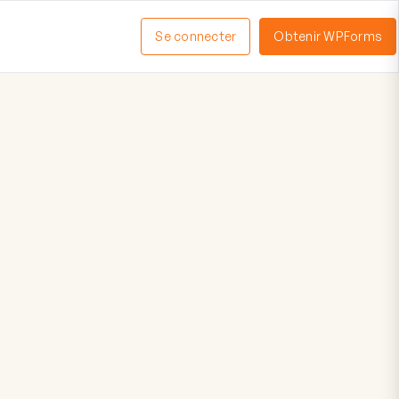
Se connecter
Obtenir WPForms
ctiver
enu