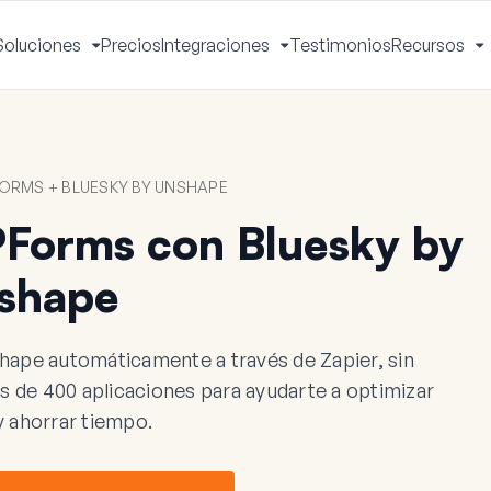
Soluciones
Precios
Integraciones
Testimonios
Recursos
ctivar
Activar
Activar
A
enú
menú
menú
m
ORMS + BLUESKY BY UNSHAPE
Forms con Bluesky by
shape
pe automáticamente a través de Zapier, sin
 de 400 aplicaciones para ayudarte a optimizar
 y ahorrar tiempo.