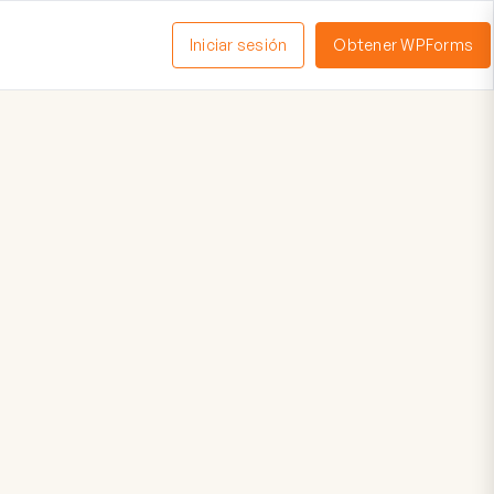
Iniciar sesión
Obtener WPForms
ctivar
enú