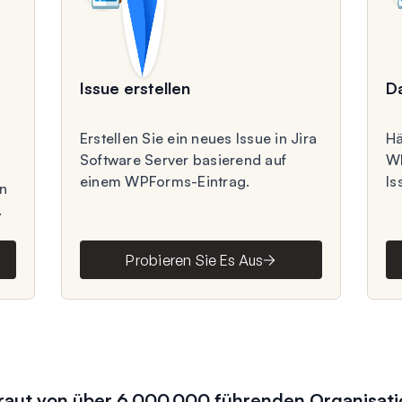
Issue erstellen
D
Erstellen Sie ein neues Issue in Jira
Hä
Software Server basierend auf
WP
einem WPForms-Eintrag.
Is
in
.
Probieren Sie Es Aus
raut von über 6.000.000 führenden Organisat