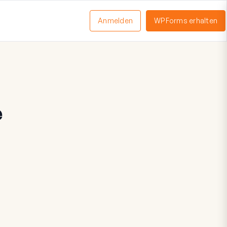
Anmelden
WPForms erhalten
nü
schalten
e