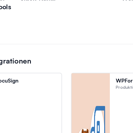
ools
grationen
ocuSign
WPFor
Produkti