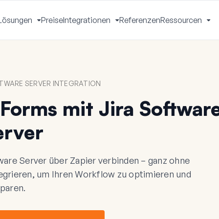
Lösungen
Preise
Integrationen
Referenzen
Ressourcen
Menü
Menü
Menü
Me
mschalten
umschalten
umschalten
um
TWARE SERVER INTEGRATION
Forms mit Jira Softwar
erver
are Server über Zapier verbinden – ganz ohne
egrieren, um Ihren Workflow zu optimieren und
sparen.