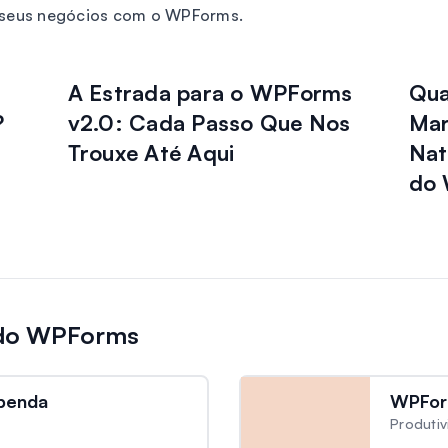
r seus negócios com o WPForms.
A Estrada para o WPForms
Qua
?
v2.0: Cada Passo Que Nos
Mar
Trouxe Até Aqui
Nat
do 
 do WPForms
benda
WPFor
Produti