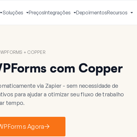
Soluções
Preços
Integrações
Depoimentos
Recursos
Alternar
Alternar
Alternar
Al
Menu
Menu
Menu
M
 WPFORMS + COPPER
WPForms com Copper
maticamente via Zapier - sem necessidade de
ivos para ajudar a otimizar seu fluxo de trabalho
ar tempo.
 WPForms Agora