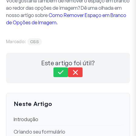
Você gostaria também de remover o espaço em branco
ao redor das opções de imagem? Dê uma olhada em
nosso artigo sobre
Como Remover Espaço em Branco
de Opções de Imagem
.
Marcado:
CSS
Este artigo foi útil?
Ainda com dificuldades?
Como podemos ajudar?
Última Atualização em 05 de Out, 2023
Neste Artigo
Introdução
Criando seu formulário