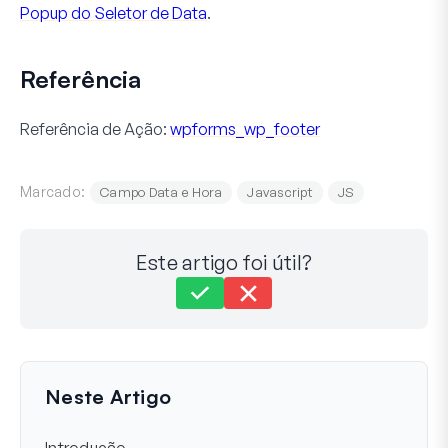
Popup do Seletor de Data
.
Referência
Referência de Ação:
wpforms_wp_footer
Marcado:
Campo Data e Hora
Javascript
JS
Este artigo foi útil?
Ainda com dificuldades?
Como podemos ajudar?
Última Atualização em 03 de Fev de 2026
Neste Artigo