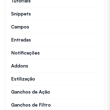
Tutoriais
Tutoriais úteis e outros artigos mai
Snippets
Trechos de código rápidos para alt
Campos
Entradas
Notificações
Addons
Estilização
Ganchos de Ação
Detalhes sobre ações impo
Ganchos de Filtro
Informações sobre filtros 