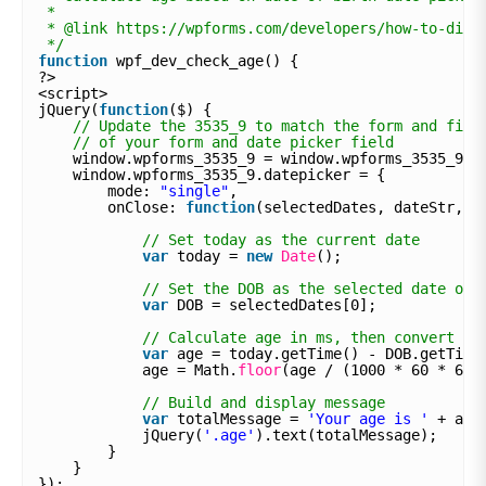
*
* @link https://wpforms.com/developers/how-to-disp
*/
function
wpf_dev_check_age() {
?>
<script>
jQuery(
function
($) {
// Update the 3535_9 to match the form and fiel
// of your form and date picker field
window.wpforms_3535_9 = window.wpforms_3535_9 |
window.wpforms_3535_9.datepicker = {
mode: 
"single"
,
onClose: 
function
(selectedDates, dateStr, i
// Set today as the current date
var
today = 
new
Date
();
// Set the DOB as the selected date of 
var
DOB = selectedDates[0];
// Calculate age in ms, then convert to
var
age = today.getTime() - DOB.getTime
age = Math.
floor
(age / (1000 * 60 * 60 
// Build and display message
var
totalMessage = 
'Your age is '
+ age
jQuery(
'.age'
).text(totalMessage);
}
}
});