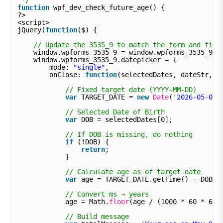
*/
function
wpf_dev_check_future_age() {
?>
<script>
jQuery(
function
($) {
// Update the 3535_9 to match the form and fiel
window.wpforms_3535_9 = window.wpforms_3535_9 |
window.wpforms_3535_9.datepicker = {
mode: 
"single"
,
onClose: 
function
(selectedDates, dateStr, i
// Fixed target date (YYYY-MM-DD)
var
TARGET_DATE = 
new
Date
(
'2026-05-09T
// Selected Date of Birth
var
DOB = selectedDates[0];
// If DOB is missing, do nothing
if
(!DOB) {
return
;
}
// Calculate age as of target date
var
age = TARGET_DATE.getTime() - DOB.g
// Convert ms → years
age = Math.
floor
(age / (1000 * 60 * 60 
// Build message