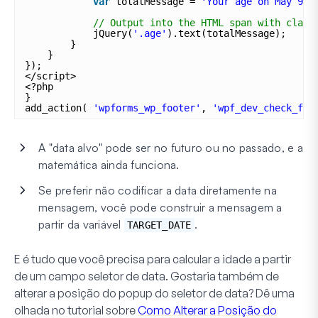
var
totalMessage = 
'Your age on May 9, 
// Output into the HTML span with class
jQuery(
'.age'
).text(totalMessage);
}
}
});
</script>
<?php
}
add_action( 
'wpforms_wp_footer'
, 
'wpf_dev_check_fut
A "data alvo" pode ser no futuro ou no passado, e a
matemática ainda funciona.
Se preferir não codificar a data diretamente na
mensagem, você pode construir a mensagem a
partir da variável
.
TARGET_DATE
E é tudo que você precisa para calcular a idade a partir
de um campo seletor de data. Gostaria também de
alterar a posição do popup do seletor de data? Dê uma
olhada no tutorial sobre
Como Alterar a Posição do