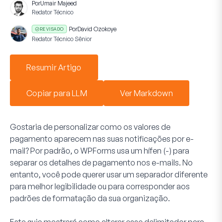
Por
Umair Majeed
Redator Técnico
Por
David Ozokoye
REVISADO
Redator Técnico Sênior
Resumir Artigo
Copiar para LLM
Ver Markdown
Gostaria de personalizar como os valores de
pagamento aparecem nas suas notificações por e-
mail? Por padrão, o WPForms usa um hífen (-) para
separar os detalhes de pagamento nos e-mails. No
entanto, você pode querer usar um separador diferente
para melhor legibilidade ou para corresponder aos
padrões de formatação da sua organização.
Este guia mostrará como alterar esse delimitador para