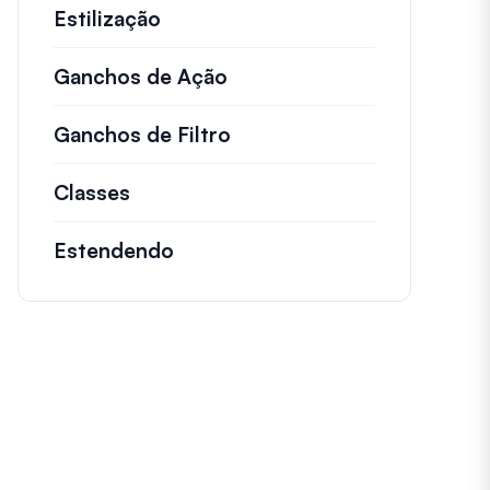
Estilização
Ganchos de Ação
Detalhes sobre ações impo
Ganchos de Filtro
Informações sobre filtros
Classes
Documentação e referências para cl
Estendendo