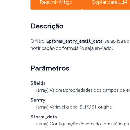
Resumir Artigo
Copiar para LLM
Descrição
O filtro
se aplica a
wpforms_entry_email_data
notificação do formulário seja enviado.
Parâmetros
$fields
(array)
Valores/propriedades dos campos de en
$entry
(array)
Variável global $_POST original.
$form_data
(array)
Configurações/dados do formulário pro