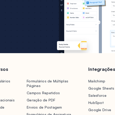
rsos
Integraçõe
lários
Formulários de Múltiplas
Mailchimp
Páginas
Google Sheets
Campos Repetidos
Salesforce
acionais
Geração de PDF
HubSpot
 de
Envios de Postagem
Google Drive
Formulários de Assinatura