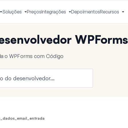
Soluções
Preços
Integrações
Depoimentos
Recursos
Alternar
Alternar
Alternar
Al
Menu
Menu
Menu
M
esenvolvedor WPForms
nda o WPForms com Código
_dados_email_entrada