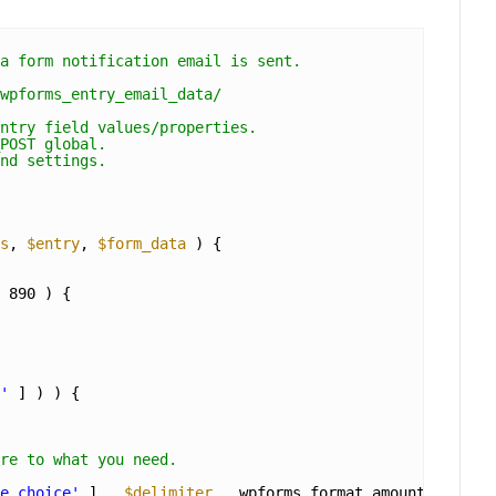
a form notification email is sent.
wpforms_entry_email_data/
ntry field values/properties.
POST global.
nd settings.
s
, 
$entry
, 
$form_data
) {
 890 ) {
'
] ) ) {
re to what you need.
e_choice'
] . 
$delimiter
. wpforms_format_amount( 
$field