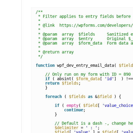
/**
* Filter applies to entry fields before 
*
* @link  https://wpforms.com/developers/
*
* @param  array  $fields     Sanitized e
* @param  array  $entry      Original $_
* @param  array  $form_data  Form data a
*
* @return array 
*/
function
wpf_dev_entry_email_data( 
$field
// Only run on my form with ID = 890
if
( absint( 
$form_data
[ 
'id'
]  ) !==
return
$fields
;
}
foreach
( 
$fields
as
&
$field
) {
if
( 
empty
( 
$field
[ 
'value_choice
continue
;
}
// Default is a dash -, change he
$delimiter
= 
' : '
;
$field
[ 
'value'
] = 
$field
[ 
'valu