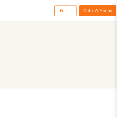
Entrar
Obter WPForms
ternar
enu