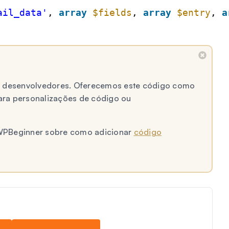
ail_data'
, 
array
$fields
, 
array
$entry
, 
a
 a desenvolvedores. Oferecemos este código como
ara personalizações de código ou
o WPBeginner sobre como adicionar
código