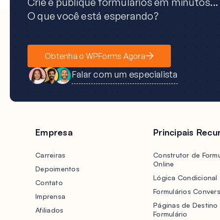
Crie e publique formulários em minutos...
O que você está esperando?
Obtenha o WPForms Agora
Falar com um especialista
Empresa
Principais Recu
Carreiras
Construtor de Formu
Online
Depoimentos
Lógica Condicional
Contato
Formulários Convers
Imprensa
Páginas de Destino
Afiliados
Formulário