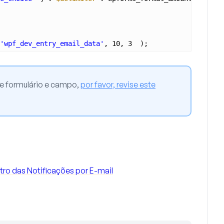
'wpf_dev_entry_email_data'
, 10, 3  );
de formulário e campo,
por favor, revise este
ro das Notificações por E-mail