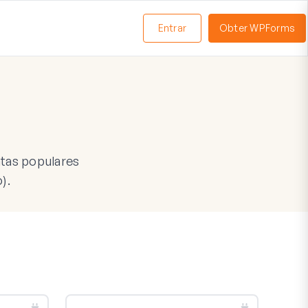
Entrar
Obter WPForms
ternar
enu
tas populares
).