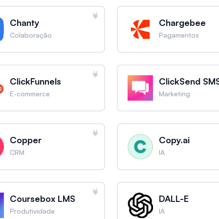
Chanty
Chargebee
Colaboração
Pagamentos
ClickFunnels
ClickSend SM
E-commerce
Marketing
Copper
Copy.ai
CRM
IA
Coursebox LMS
DALL-E
Produtividade
IA