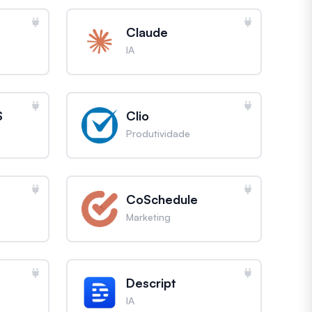
Claude
IA
S
Clio
Produtividade
CoSchedule
Marketing
Descript
IA