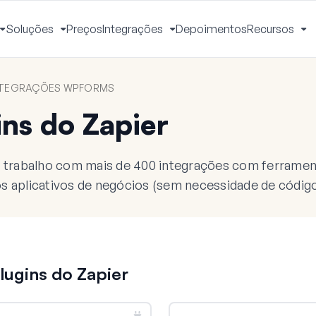
Soluções
Preços
Integrações
Depoimentos
Recursos
Alternar
Alternar
Alternar
Al
Menu
Menu
Menu
M
NTEGRAÇÕES WPFORMS
ins do Zapier
e trabalho com mais de 400 integrações com ferramen
s aplicativos de negócios (sem necessidade de código
lugins do Zapier