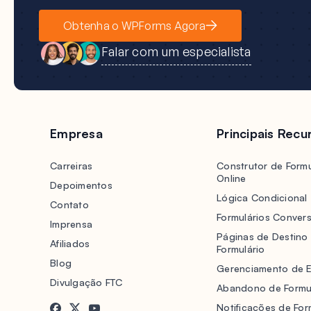
Obtenha o WPForms Agora
Falar com um especialista
Empresa
Principais Recu
Carreiras
Construtor de Formu
Online
Depoimentos
Lógica Condicional
Contato
Formulários Convers
Imprensa
Páginas de Destino
Afiliados
Formulário
Blog
Gerenciamento de 
Divulgação FTC
Abandono de Formu
Notificações de For