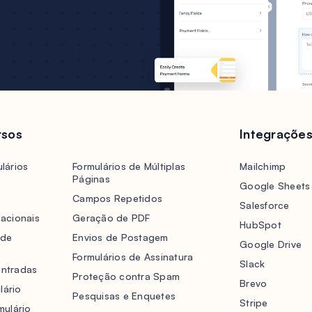
rsos
Integraçõe
lários
Formulários de Múltiplas
Mailchimp
Páginas
Google Sheets
Campos Repetidos
Salesforce
acionais
Geração de PDF
HubSpot
 de
Envios de Postagem
Google Drive
Formulários de Assinatura
Slack
Entradas
Proteção contra Spam
Brevo
lário
Pesquisas e Enquetes
Stripe
mulário