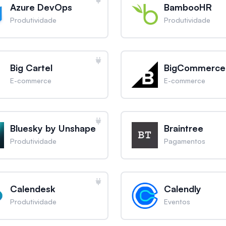
Azure DevOps
BambooHR
Produtividade
Produtividade
Big Cartel
BigCommerce
E-commerce
E-commerce
Bluesky by Unshape
Braintree
Produtividade
Pagamentos
Calendesk
Calendly
Produtividade
Eventos