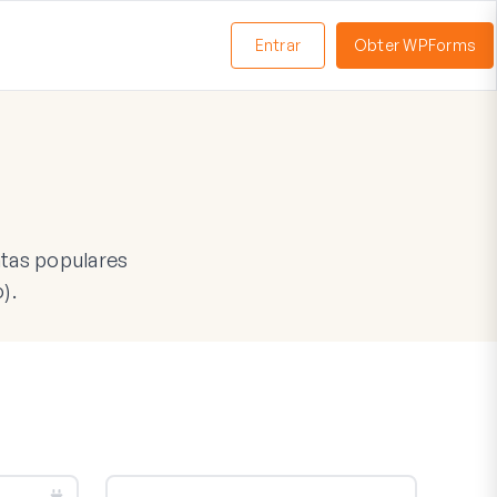
Entrar
Obter WPForms
ternar
enu
tas populares
).