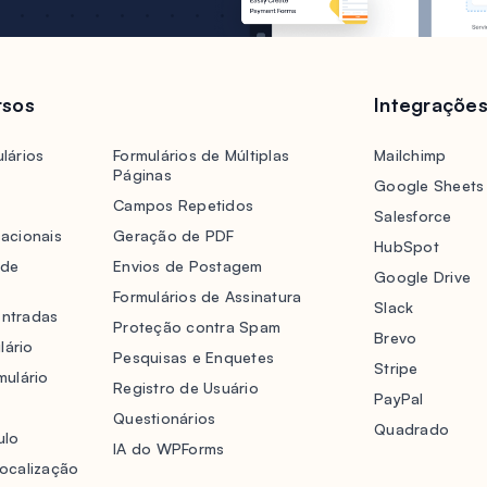
rsos
Integraçõe
lários
Formulários de Múltiplas
Mailchimp
Páginas
Google Sheets
Campos Repetidos
Salesforce
acionais
Geração de PDF
HubSpot
 de
Envios de Postagem
Google Drive
Formulários de Assinatura
Slack
Entradas
Proteção contra Spam
Brevo
lário
Pesquisas e Enquetes
Stripe
mulário
Registro de Usuário
PayPal
Questionários
Quadrado
ulo
IA do WPForms
localização