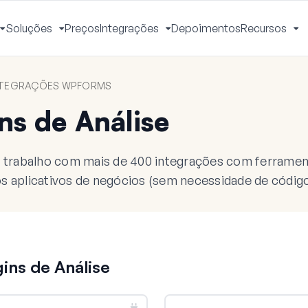
Soluções
Preços
Integrações
Depoimentos
Recursos
Alternar
Alternar
Alternar
Al
Menu
Menu
Menu
M
NTEGRAÇÕES WPFORMS
ns de Análise
e trabalho com mais de 400 integrações com ferramen
s aplicativos de negócios (sem necessidade de código
gins de Análise