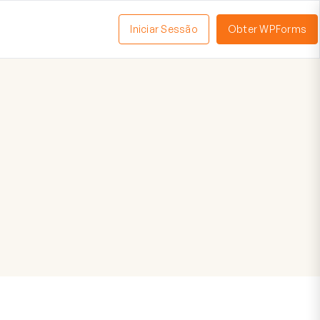
Iniciar Sessão
Obter WPForms
tivar
enu