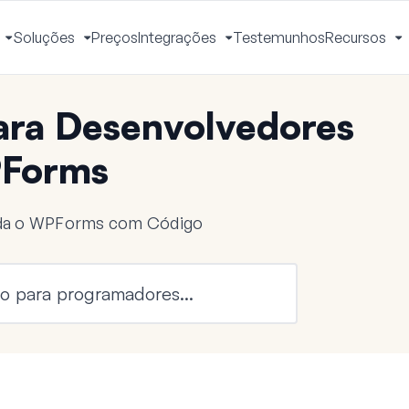
Soluções
Preços
Integrações
Testemunhos
Recursos
Ativar
Ativar
Ativar
A
Menu
Menu
Menu
M
ra Desenvolvedores
Forms
nda o WPForms com Código