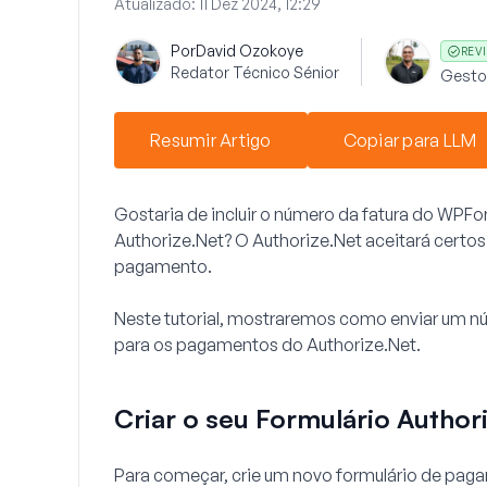
Atualizado:
11 Dez 2024, 12:29
Por
David Ozokoye
REVI
Redator Técnico Sénior
Gesto
Resumir Artigo
Copiar para LLM
Gostaria de incluir o número da fatura do WP
Authorize.Net? O Authorize.Net aceitará certo
pagamento.
Neste tutorial, mostraremos como enviar um
para os pagamentos do Authorize.Net.
Criar o seu Formulário Author
Para começar, crie um novo formulário de paga