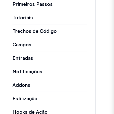
Primeiros Passos
Tutoriais
Tutoriais úteis e outros artigos ma
Trechos de Código
Snippets de código rápid
Campos
Entradas
Notificações
Addons
Estilização
Hooks de Ação
Detalhes sobre ações chave 