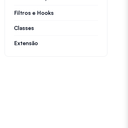
Filtros e Hooks
Informações sobre filtros út
Classes
Documentação e referências para cl
Extensão