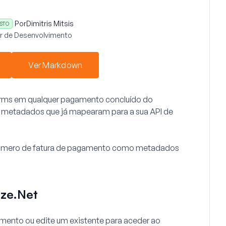
Por
Dimitris Mitsis
STO
r de Desenvolvimento
Ver Markdown
Forms em qualquer pagamento concluído do
s metadados que já mapearam para a sua API de
 número de fatura de pagamento como metadados
ize.Net
mento ou edite um existente para aceder ao