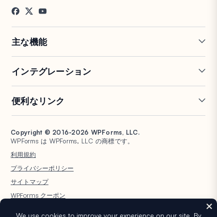
お客様の声
ブログ
お問い合わせ
FTC開示
プレス
主な機能
オンラインフォームビルダー
複数ページフォーム
インテグレーション
条件付きロジック
リピーターフィールド
会話型フォーム
PDF生成
Mailchimp
Slack
便利なリンク
フォームランディングページ
投稿送信
Google Sheets
Brevo
エントリー管理
署名フォーム
Salesforce
Stripe
サポート
WP Mail SMTP
フォーム放棄
スパム保護
HubSpot
PayPal
Copyright © 2016-2026 WPForms, LLC.
ドキュメント
WPConsent
WPForms は WPForms, LLC の商標です。
フォーム通知
アンケートと投票
Google ドライブ
Square
プランと料金
Universally
利用規約
ファイルアップロード
ユーザー登録
WordPress ホスティング
非営利団体向け WordPress
プライバシーポリシー
計算フォーム
クイズ
フォーム
WPBeginner
サイトマップ
ジオロケーションフォーム
WPForms AI
WPForms クーポン