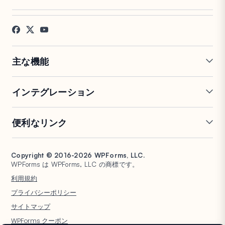
採用情報
アフィリエイト
お客様の声
ブログ
お問い合わせ
FTC開示
プレス
主な機能
オンラインフォームビルダー
複数ページフォーム
インテグレーション
条件付きロジック
リピーターフィールド
会話型フォーム
PDF生成
Mailchimp
Slack
便利なリンク
フォームランディングページ
投稿送信
Google Sheets
Brevo
エントリー管理
署名フォーム
Salesforce
Stripe
サポート
WP Mail SMTP
フォーム放棄
スパム保護
HubSpot
PayPal
Copyright © 2016-2026 WPForms, LLC.
ドキュメント
WPConsent
WPForms は WPForms, LLC の商標です。
フォーム通知
アンケートと投票
Google ドライブ
Square
プランと料金
Universally
利用規約
ファイルアップロード
ユーザー登録
WordPress ホスティング
非営利団体向け WordPress
プライバシーポリシー
計算フォーム
クイズ
フォーム
WPBeginner
サイトマップ
ジオロケーションフォーム
WPForms AI
WPForms クーポン