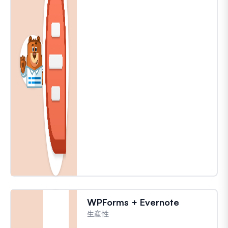
WPForms + Evernote
生産性