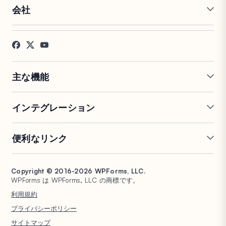
会社
採用情報
アフィリエイト
お客様の声
ブログ
お問い合わせ
FTC開示
プレス
主な機能
オンラインフォームビルダー
複数ページフォーム
インテグレーション
条件付きロジック
リピーターフィールド
会話型フォーム
PDF生成
Mailchimp
Slack
便利なリンク
フォームランディングページ
投稿送信
Google Sheets
Brevo
エントリー管理
署名フォーム
Salesforce
Stripe
サポート
WP Mail SMTP
フォーム放棄
スパム保護
HubSpot
PayPal
Copyright © 2016-2026 WPForms, LLC.
ドキュメント
WPConsent
WPForms は WPForms, LLC の商標です。
フォーム通知
アンケートと投票
Google ドライブ
Square
プランと料金
Universally
利用規約
ファイルアップロード
ユーザー登録
WordPress ホスティング
非営利団体向け WordPress
プライバシーポリシー
計算フォーム
クイズ
フォーム
WPBeginner
サイトマップ
ジオロケーションフォーム
WPForms AI