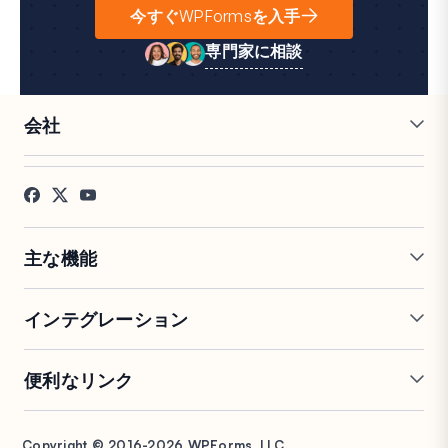
今すぐWPFormsを入手
専門家に相談
会社
採用情報
アフィリエイト
お客様の声
ブログ
お問い合わせ
FTC開示
プレス
主な機能
オンラインフォームビルダー
複数ページフォーム
インテグレーション
条件付きロジック
リピーターフィールド
会話型フォーム
PDF生成
Mailchimp
Slack
便利なリンク
フォームランディングページ
投稿送信
Google Sheets
Brevo
エントリー管理
署名フォーム
Salesforce
Stripe
サポート
WP Mail SMTP
フォーム放棄
スパム保護
HubSpot
PayPal
Copyright © 2016-2026 WPForms, LLC.
ドキュメント
WPConsent