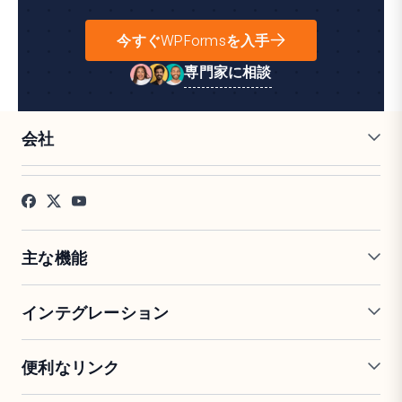
今すぐWPFormsを入手
専門家に相談
会社
採用情報
アフィリエイト
お客様の声
ブログ
お問い合わせ
FTC開示
プレス
主な機能
オンラインフォームビルダー
複数ページフォーム
インテグレーション
条件付きロジック
リピーターフィールド
会話型フォーム
PDF生成
Mailchimp
Slack
便利なリンク
フォームランディングページ
投稿送信
Google Sheets
Brevo
エントリー管理
署名フォーム
Salesforce
Stripe
サポート
WP Mail SMTP