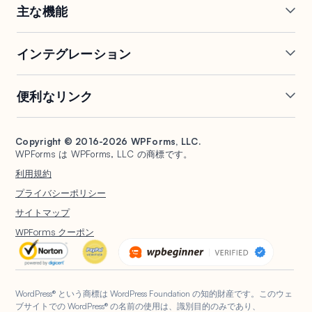
プレス
主な機能
オンラインフォームビルダー
複数ページフォーム
インテグレーション
条件付きロジック
リピーターフィールド
会話型フォーム
PDF生成
Mailchimp
Slack
便利なリンク
フォームランディングページ
投稿送信
Google Sheets
Brevo
エントリー管理
署名フォーム
Salesforce
Stripe
サポート
WP Mail SMTP
フォーム放棄
スパム保護
HubSpot
PayPal
Copyright © 2016-2026 WPForms, LLC.
ドキュメント
WPConsent
WPForms は WPForms, LLC の商標です。
フォーム通知
アンケートと投票
Google ドライブ
Square
プランと料金
Universally
利用規約
ファイルアップロード
ユーザー登録
WordPress ホスティング
非営利団体向け WordPress
プライバシーポリシー
計算フォーム
クイズ
フォーム
WPBeginner
サイトマップ
ジオロケーションフォーム
WPForms AI
WPForms クーポン
WordPress® という商標は WordPress Foundation の知的財産です。このウェ
ブサイトでの WordPress® の名前の使用は、識別目的のみであり、