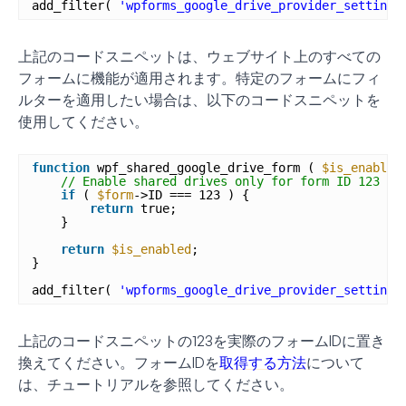
add_filter( 
'wpforms_google_drive_provider_settings
上記のコードスニペットは、ウェブサイト上のすべての
フォームに機能が適用されます。特定のフォームにフィ
ルターを適用したい場合は、以下のコードスニペットを
使用してください。
function
wpf_shared_google_drive_form ( 
$is_enabled
// Enable shared drives only for form ID 123
if
( 
$form
->ID === 123 ) {
return
true;
}
return
$is_enabled
;
}
add_filter( 
'wpforms_google_drive_provider_settings
上記のコードスニペットの
123
を実際のフォームIDに置き
換えてください。フォームIDを
取得する方法
について
は、チュートリアルを参照してください。