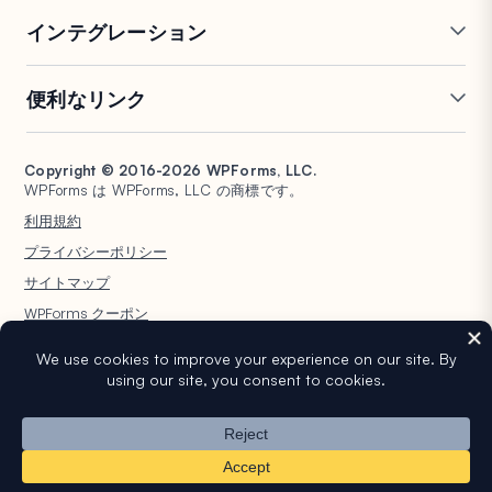
オンラインフォームビルダー
複数ページフォーム
インテグレーション
条件付きロジック
リピーターフィールド
会話型フォーム
PDF生成
Mailchimp
Slack
便利なリンク
フォームランディングページ
投稿送信
Google Sheets
Brevo
エントリー管理
署名フォーム
Salesforce
Stripe
サポート
WP Mail SMTP
フォーム放棄
スパム保護
HubSpot
PayPal
Copyright © 2016-2026 WPForms, LLC.
ドキュメント
WPConsent
WPForms は WPForms, LLC の商標です。
フォーム通知
アンケートと投票
Google ドライブ
Square
プランと料金
Universally
利用規約
ファイルアップロード
ユーザー登録
WordPress ホスティング
非営利団体向け WordPress
プライバシーポリシー
計算フォーム
クイズ
フォーム
WPBeginner
サイトマップ
ジオロケーションフォーム
WPForms AI
WPForms クーポン
WordPress® という商標は WordPress Foundation の知的財産です。このウェ
ブサイトでの WordPress® の名前の使用は、識別目的のみであり、
WordPress Foundation による承認を意味するものではありません。
WPForms は WordPress Foundation によって承認、所有、または提携され
ていません。