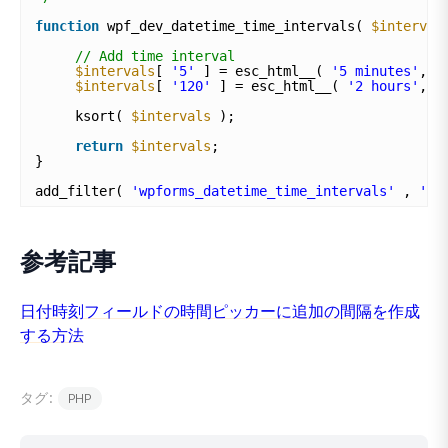
function
wpf_dev_datetime_time_intervals( 
$interval
// Add time interval
$intervals
[ 
'5'
] = esc_html__( 
'5 minutes'
, 
'
$intervals
[ 
'120'
] = esc_html__( 
'2 hours'
, 
'
ksort( 
$intervals
);
return
$intervals
;
}
add_filter( 
'wpforms_datetime_time_intervals'
, 
'wp
参考記事
日付時刻フィールドの時間ピッカーに追加の間隔を作成
する方法
タグ:
PHP