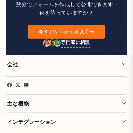
数分でフォームを作成して公開できます...
何を待っていますか？
今すぐWPFormsを入手
専門家に相談
会社
採用情報
アフィリエイト
お客様の声
ブログ
お問い合わせ
FTC開示
プレス
主な機能
オンラインフォームビルダー
複数ページフォーム
インテグレーション
条件付きロジック
リピーターフィールド
会話型フォーム
PDF生成