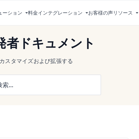
ューション
料金
インテグレーション
お客様の声
リソース
メ
メ
ニ
ニ
ュ
ュ
 開発者ドキュメント
ー
ー
を
を
切
切
s をカスタマイズおよび拡張する
り
り
替
替
え
え
る
る