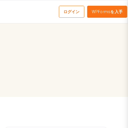
ログイン
WPFormsを入手
メ
ニ
ュ
ー
を
切
り
替
え
る