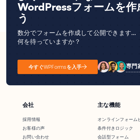
WordPressフォームを
う
数分でフォームを作成して公開できます...
何を待っていますか？
専門
今すぐWPFormsを入手
会社
主な機能
採用情報
オンラインフォーム
お客様の声
条件付きロジック
お問い合わせ
会話型フォーム