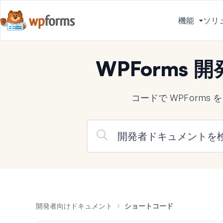
機能
ソリ
メ
ニ
ュ
WPForms
ー
を
切
コードで WPForm
り
替
え
る
開発者向けドキュメント
ショートコード