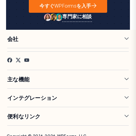
今すぐWPFormsを入手
専門家に相談
会社
採用情報
アフィリエイト
お客様の声
ブログ
お問い合わせ
FTC開示
プレス
主な機能
オンラインフォームビルダー
複数ページフォーム
インテグレーション
条件付きロジック
リピーターフィールド
会話型フォーム
PDF生成
Mailchimp
Slack
便利なリンク
フォームランディングページ
投稿送信
Google Sheets
Brevo
エントリー管理
署名フォーム
Salesforce
Stripe
サポート
WP Mail SMTP
フォーム放棄
スパム保護
HubSpot
PayPal
Copyright © 2016-2026 WPForms, LLC.