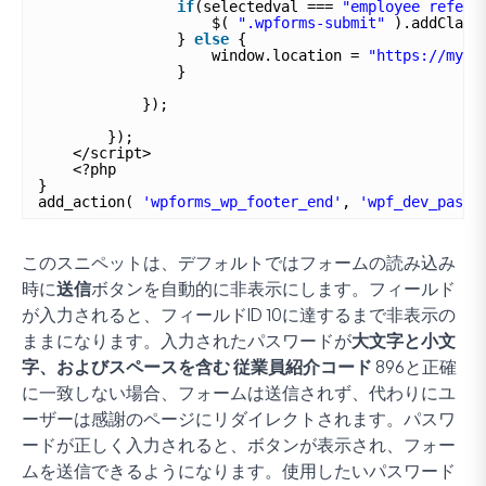
if
(selectedval === 
"employee referr
$( 
".wpforms-submit"
).addClass
} 
else
{
window.location = 
"https://myex
}
});
});
</script>
<?php
}
add_action( 
'wpforms_wp_footer_end'
, 
'wpf_dev_passw
このスニペットは、デフォルトではフォームの読み込み
時に
送信
ボタンを自動的に非表示にします。フィールド
が入力されると、フィールドID 10に達するまで非表示の
ままになります。入力されたパスワードが
大文字と小文
字、およびスペースを含む
従業員紹介コード 896
と正確
に一致しない場合、フォームは送信されず、代わりにユ
ーザーは感謝のページにリダイレクトされます。パスワ
ードが正しく入力されると、ボタンが表示され、フォー
ムを送信できるようになります。使用したいパスワード