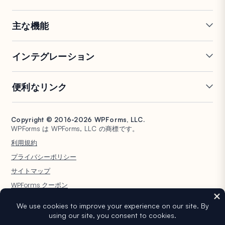
お問い合わせ
FTC開示
プレス
主な機能
オンラインフォームビルダー
複数ページフォーム
インテグレーション
条件付きロジック
リピーターフィールド
会話型フォーム
PDF生成
Mailchimp
Slack
便利なリンク
フォームランディングページ
投稿送信
Google Sheets
Brevo
エントリー管理
署名フォーム
Salesforce
Stripe
サポート
WP Mail SMTP
フォーム放棄
スパム保護
HubSpot
PayPal
Copyright © 2016-2026 WPForms, LLC.
ドキュメント
WPConsent
WPForms は WPForms, LLC の商標です。
フォーム通知
アンケートと投票
Google ドライブ
Square
プランと料金
Universally
利用規約
ファイルアップロード
ユーザー登録
WordPress ホスティング
非営利団体向け WordPress
プライバシーポリシー
計算フォーム
クイズ
フォーム
WPBeginner
サイトマップ
ジオロケーションフォーム
WPForms AI
WPForms クーポン