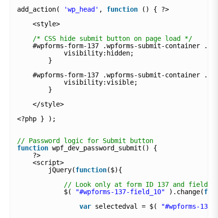
add_action( 
'wp_head'
, 
function
() { ?>
<style>
/* CSS hide submit button on page load */
#wpforms-form-137 .wpforms-submit-container .wp
visibility:hidden;
}
#wpforms-form-137 .wpforms-submit-container .wp
visibility:visible;
}
</style>
<?php } );
// Password logic for Submit button
function
wpf_dev_password_submit() {
?>
<script>
jQuery(
function
($){
// Look only at form ID 137 and field I
$( 
"#wpforms-137-field_10"
).change(
fun
var
selectedval = $( 
"#wpforms-137-