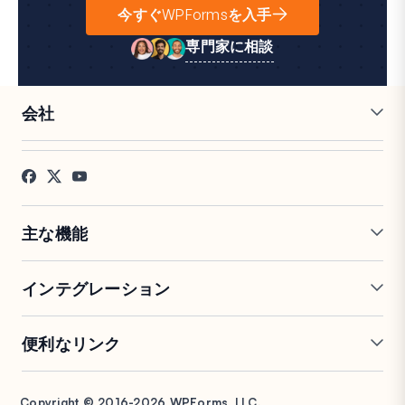
今すぐWPFormsを入手
専門家に相談
会社
採用情報
アフィリエイト
お客様の声
ブログ
お問い合わせ
FTC開示
プレス
主な機能
オンラインフォームビルダー
複数ページフォーム
インテグレーション
条件付きロジック
リピーターフィールド
会話型フォーム
PDF生成
Mailchimp
Slack
便利なリンク
フォームランディングページ
投稿送信
Google Sheets
Brevo
エントリー管理
署名フォーム
Salesforce
Stripe
サポート
WP Mail SMTP
フォーム放棄
スパム保護
HubSpot
PayPal
Copyright © 2016-2026 WPForms, LLC.
ドキュメント
WPConsent