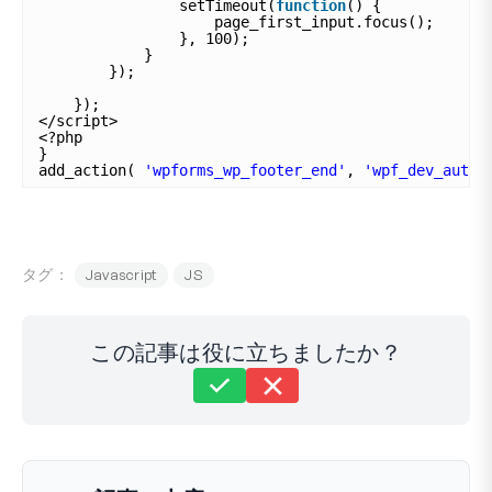
setTimeout(
function
() {
page_first_input.focus();
}, 100);
}
});
});
</script>
<?php
}
add_action( 
'wpforms_wp_footer_end'
, 
'wpf_dev_autof
タグ：
Javascript
JS
この記事は役に立ちましたか？
まだ解決しませんか？
どうすればお手伝いできますか？
最終更新日: 2024年2月27日