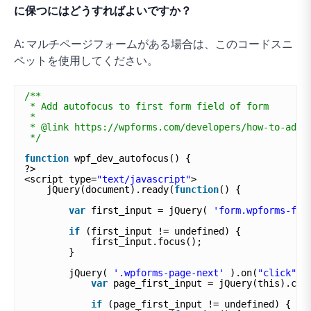
に保つにはどうすればよいですか？
A:
マルチページフォームがある場合は、このコードスニ
ペットを使用してください。
/**
* Add autofocus to first form field of form
*
* @link https://wpforms.com/developers/how-to-add-
*/
function
wpf_dev_autofocus() {
?>
<script type=
"text/javascript"
>
jQuery(document).ready(
function
() {
var
first_input = jQuery( 
'form.wpforms-for
if
(first_input != undefined) {
first_input.focus();
}
jQuery( 
'.wpforms-page-next'
).on(
"click"
, 
var
page_first_input = jQuery(this).clo
if
(page_first_input != undefined) {