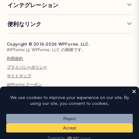
インテグレーション
条件付きロジック
リピーターフィールド
会話型フォーム
PDF生成
Mailchimp
Slack
便利なリンク
フォームランディングページ
投稿送信
Google Sheets
Brevo
エントリー管理
署名フォーム
Salesforce
Stripe
サポート
WP Mail SMTP
フォーム放棄
スパム保護
HubSpot
PayPal
Copyright © 2016-2026 WPForms, LLC.
ドキュメント
WPConsent
WPForms は WPForms, LLC の商標です。
フォーム通知
アンケートと投票
Google ドライブ
Square
プランと料金
Universally
利用規約
ファイルアップロード
ユーザー登録
WPVibe.ai
非営利団体向け WordPress
プライバシーポリシー
計算フォーム
クイズ
フォーム
WPBeginner
サイトマップ
ジオロケーションフォーム
WPForms AI
WPForms クーポン
WordPress® という商標は WordPress Foundation の知的財産です。このウェ
ブサイトでの WordPress® の名前の使用は、識別目的のみであり、
WordPress Foundation による承認を意味するものではありません。
WPForms は WordPress Foundation によって承認、所有、または提携され
ていません。