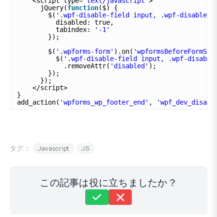
<script type=
"text/javascript"
>
jQuery(
function
($) {
$(
'.wpf-disable-field input, .wpf-disable-f
disabled: true,
tabindex: 
'-1'
});
$(
'.wpforms-form'
).on(
'wpformsBeforeFormSub
$(
'.wpf-disable-field input, .wpf-disable
.removeAttr(
'disabled'
);
});
});
</script>
}
add_action(
'wpforms_wp_footer_end'
, 
'wpf_dev_disabl
タグ：
Javascript
JS
この記事は役に立ちましたか？