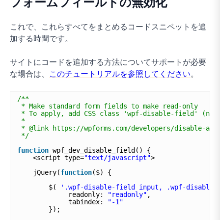
フォームフィールドの無効化
これで、これらすべてをまとめるコードスニペットを追
加する時間です。
サイトにコードを追加する方法についてサポートが必要
な場合は、
このチュートリアルを参照してください
。
/**
* Make standard form fields to make read-only
* To apply, add CSS class 'wpf-disable-field' (no 
*
* @link https://wpforms.com/developers/disable-a-f
*/
function
wpf_dev_disable_field() {
<script type=
"text/javascript"
>
jQuery(
function
($) {
$( 
'.wpf-disable-field input, .wpf-disable-
readonly: 
"readonly"
,
tabindex: 
"-1"
});