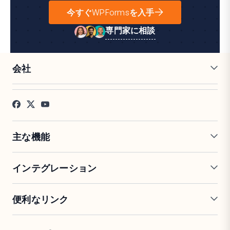
今すぐWPFormsを入手
専門家に相談
会社
採用情報
アフィリエイト
お客様の声
ブログ
お問い合わせ
FTC開示
プレス
主な機能
オンラインフォームビルダー
複数ページフォーム
インテグレーション
条件付きロジック
リピーターフィールド
会話型フォーム
PDF生成
Mailchimp
Slack
便利なリンク
フォームランディングページ
投稿送信
Google Sheets
Brevo
エントリー管理
署名フォーム
Salesforce
Stripe
サポート
WP Mail SMTP
フォーム放棄
スパム保護