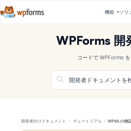
機能
ソリ
メ
ニ
ュ
WPForms
ー
を
切
コードで WPForm
り
替
え
る
開発者向けドキュメント
チュートリアル
WPMLの検