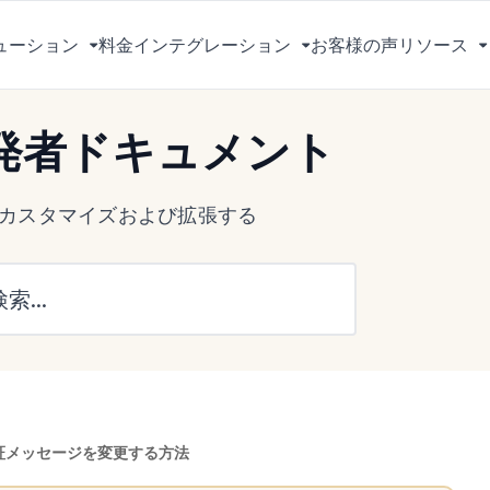
ューション
料金
インテグレーション
お客様の声
リソース
メ
メ
ニ
ニ
ュ
ュ
 開発者ドキュメント
ー
ー
を
を
切
切
s をカスタマイズおよび拡張する
り
り
替
替
え
え
る
る
証メッセージを変更する方法