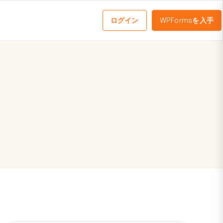
ログイン
WPFormsを入手
メ
ニ
ュ
ー
を
切
り
替
え
る