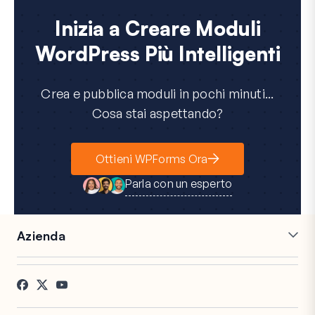
Inizia a Creare Moduli
WordPress Più Intelligenti
Crea e pubblica moduli in pochi minuti...
Cosa stai aspettando?
Ottieni WPForms Ora
Parla con un esperto
Azienda
Carriere
Affiliati
Testimonianze
Blog
Contatti
Divulgazione FTC