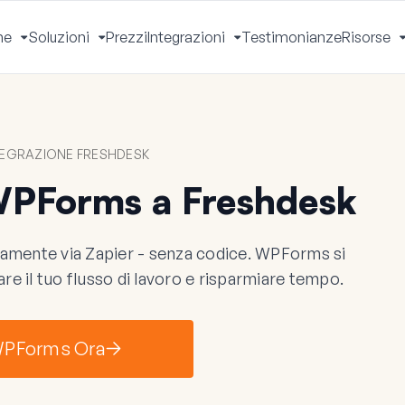
he
Soluzioni
Prezzi
Integrazioni
Testimonianze
Risorse
Apri
Apri
Apri
Menu
Menu
Menu
EGRAZIONE FRESHDESK
WPForms a Freshdesk
mente via Zapier - senza codice. WPForms si
are il tuo flusso di lavoro e risparmiare tempo.
 WPForms Ora