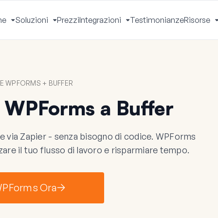
he
Soluzioni
Prezzi
Integrazioni
Testimonianze
Risorse
Apri
Apri
Apri
Menu
Menu
Menu
E WPFORMS + BUFFER
 WPForms a Buffer
 via Zapier - senza bisogno di codice. WPForms
zare il tuo flusso di lavoro e risparmiare tempo.
 WPForms Ora