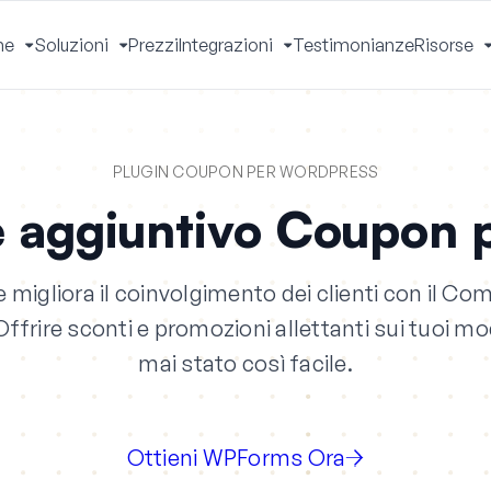
he
Soluzioni
Prezzi
Integrazioni
Testimonianze
Risorse
Apri
Apri
Apri
Menu
Menu
Menu
PLUGIN COUPON PER WORDPRESS
 aggiuntivo Coupon 
e migliora il coinvolgimento dei clienti con il C
rire sconti e promozioni allettanti sui tuoi m
mai stato così facile.
Ottieni WPForms Ora