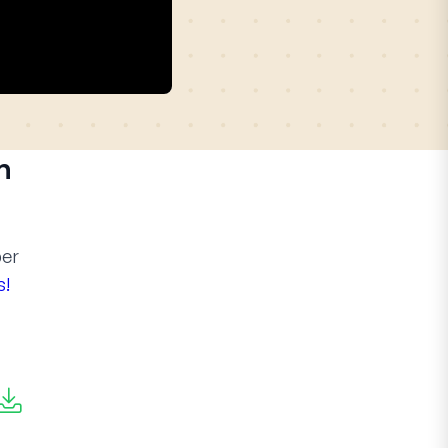
n
per
s!