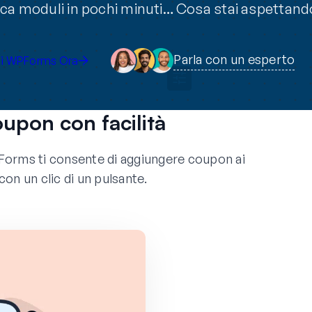
ica moduli in pochi minuti… Cosa stai aspettand
Parla con un esperto
ni WPForms Ora
oupon con facilità
orms ti consente di aggiungere coupon ai
on un clic di un pulsante.