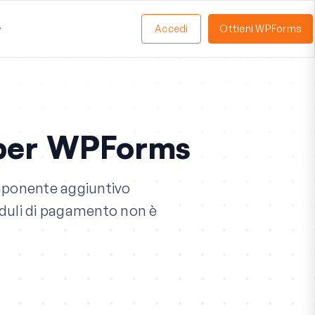
Accedi
Ottieni WPForms
Apri
Menu
per WPForms
omponente aggiuntivo
oduli di pagamento non è