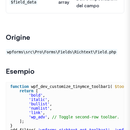
array
$field_data
del campo
Origine
wpforms\src\Pro\Forms\Fields\Richtext\Field.php
Esempio
function
wpf_dev_customize_tinymce_toolbar1( 
$toolb
return
[
'bold'
,
'italic'
,
'bullist'
,
'numlist'
,
'link'
,
'wp_adv'
, 
// Toggle second-row toolbar.
];
}
add_filter( 
'wpforms_richtext_get_toolbar1'
, 
'wpf_d