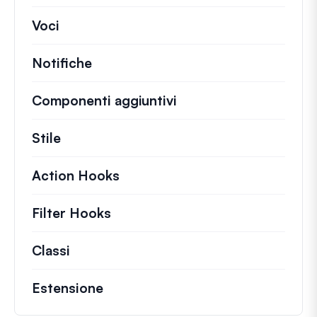
Voci
Notifiche
Componenti aggiuntivi
Stile
Action Hooks
Dettagli sulle azioni chiave ch
Filter Hooks
Informazioni su filtri utili per 
Classi
Documentazione e riferimenti per class
Estensione