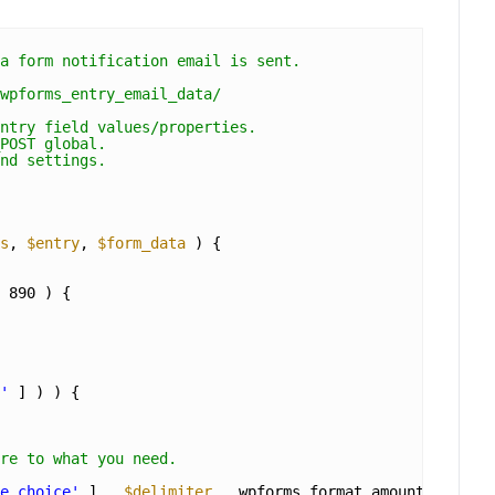
a form notification email is sent.
wpforms_entry_email_data/
ntry field values/properties.
POST global.
nd settings.
s
, 
$entry
, 
$form_data
) {
 890 ) {
'
] ) ) {
re to what you need.
e_choice'
] . 
$delimiter
. wpforms_format_amount( 
$field