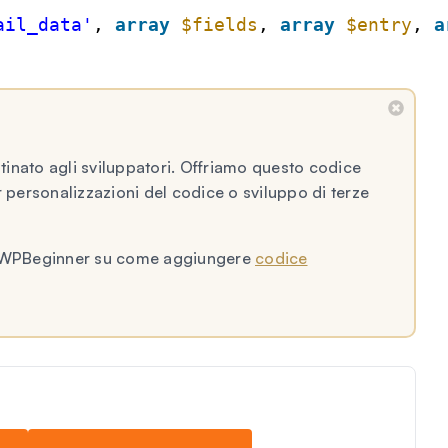
ail_data'
, 
array
$fields
, 
array
$entry
, 
a
inato agli sviluppatori. Offriamo questo codice
personalizzazioni del codice o sviluppo di terze
l di WPBeginner su come aggiungere
codice