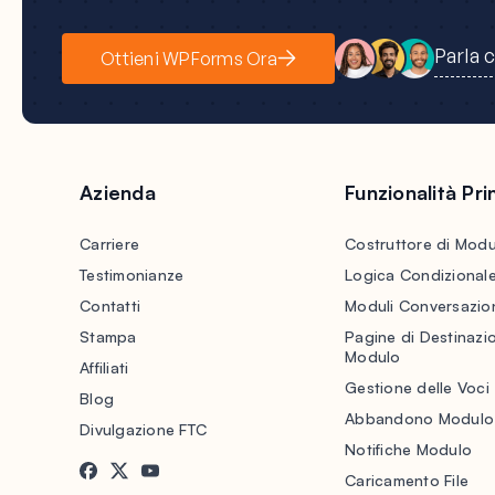
Parla 
Ottieni WPForms Ora
Azienda
Funzionalità Prin
Carriere
Costruttore di Modu
Testimonianze
Logica Condizional
Contatti
Moduli Conversazion
Stampa
Pagine di Destinazi
Modulo
Affiliati
Gestione delle Voci
Blog
Abbandono Modulo
Divulgazione FTC
Notifiche Modulo
Caricamento File