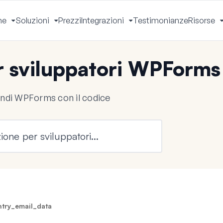
he
Soluzioni
Prezzi
Integrazioni
Testimonianze
Risorse
Apri
Apri
Apri
Menu
Menu
Menu
 sviluppatori WPForms
endi WPForms con il codice
try_email_data