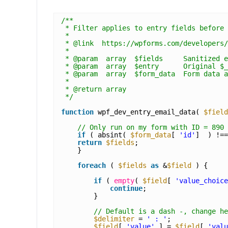
/**
* Filter applies to entry fields before 
*
* @link  https://wpforms.com/developers/
*
* @param  array  $fields     Sanitized e
* @param  array  $entry      Original $_
* @param  array  $form_data  Form data a
*
* @return array 
*/
function
wpf_dev_entry_email_data( 
$field
// Only run on my form with ID = 890
if
( absint( 
$form_data
[ 
'id'
]  ) !==
return
$fields
;
}
foreach
( 
$fields
as
&
$field
) {
if
( 
empty
( 
$field
[ 
'value_choice
continue
;
}
// Default is a dash -, change he
$delimiter
= 
' : '
;
$field
[ 
'value'
] = 
$field
[ 
'valu