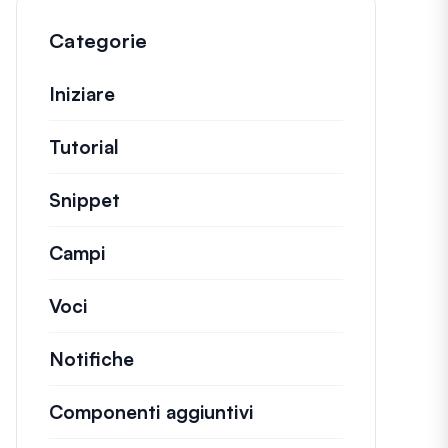
Categorie
Iniziare
Tutorial
Guide utili e altri articoli più lunghi.
Snippet
Brevi frammenti di codice per modifi
Campi
Voci
Notifiche
Componenti aggiuntivi