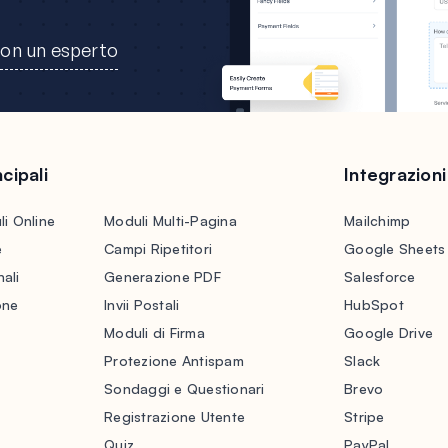
con un esperto
cipali
Integrazioni
li Online
Moduli Multi-Pagina
Mailchimp
e
Campi Ripetitori
Google Sheets
ali
Generazione PDF
Salesforce
one
Invii Postali
HubSpot
Moduli di Firma
Google Drive
Protezione Antispam
Slack
Sondaggi e Questionari
Brevo
Registrazione Utente
Stripe
Quiz
PayPal