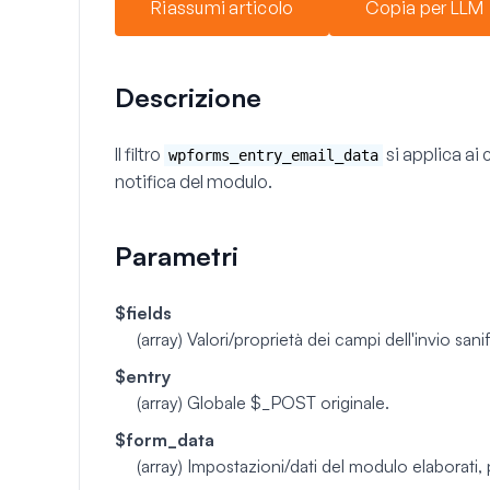
Riassumi articolo
Copia per LLM
Descrizione
Il filtro
si applica ai
wpforms_entry_email_data
notifica del modulo.
Parametri
$fields
(array)
Valori/proprietà dei campi dell'invio sanif
$entry
(array)
Globale $_POST originale.
$form_data
(array)
Impostazioni/dati del modulo elaborati, 