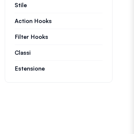
Stile
Action Hooks
Dettagli sulle azioni chiave c
Filter Hooks
Informazioni su filtri utili per 
Classi
Documentazione e riferimenti per clas
Estensione