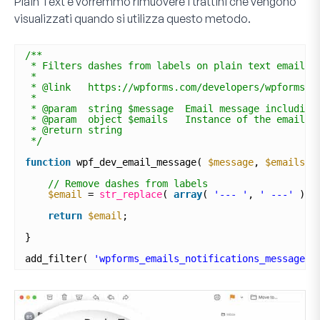
Plain Text
e vorremmo rimuovere i trattini che vengono
visualizzati quando si utilizza questo metodo.
/**
* Filters dashes from labels on plain text email.
*
* @link   https://wpforms.com/developers/wpforms_e
* 
* @param  string $message  Email message including
* @param  object $emails   Instance of the email c
* @return string
*/
function
wpf_dev_email_message( 
$message
, 
$emails
)
// Remove dashes from labels
$email
= 
str_replace
( 
array
( 
'--- '
, 
' ---'
), 
return
$email
;
}
add_filter( 
'wpforms_emails_notifications_message'
,