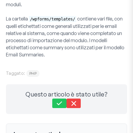
moduli.
La cartella
contiene vari file, con
/wpforms/templates/
quelli etichettati come generali utilizzati per le email
relative al sistema, come quando viene completato un
processo di importazione del modulo. I modelli
etichettati come
summary
sono utilizzati per il modello
Email Summaries
.
Taggato:
PHP
Questo articolo è stato utile?
Ancora bloccato?
Come possiamo aiutarti?
Ultimo aggiornamento l'08 gennaio 2024