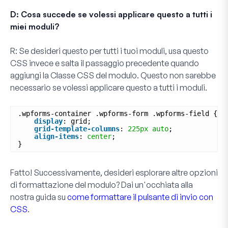
D: Cosa succede se volessi applicare questo a tutti i
miei moduli?
R:
Se desideri questo per tutti i tuoi moduli, usa questo
CSS invece e salta il passaggio precedente quando
aggiungi la
Classe CSS del modulo
. Questo non sarebbe
necessario se volessi applicare questo a tutti i moduli.
.wpforms-container .wpforms-form .wpforms-field {
display
: grid;
grid-template-columns
: 
225px
auto
;
align-items
: 
center
;
}
Fatto! Successivamente, desideri esplorare altre opzioni
di formattazione del modulo? Dai un'occhiata alla
nostra guida su
come formattare il pulsante di invio con
CSS
.