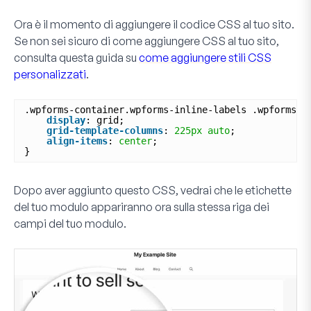
Ora è il momento di aggiungere il codice CSS al tuo sito.
Se non sei sicuro di come aggiungere CSS al tuo sito,
consulta questa guida su
come aggiungere stili CSS
personalizzati
.
.wpforms-container.wpforms-inline-labels .wpforms-f
display
: grid;
grid-template-columns
: 
225px
auto
;
align-items
: 
center
;
}
Dopo aver aggiunto questo CSS, vedrai che le etichette
del tuo modulo appariranno ora sulla stessa riga dei
campi del tuo modulo.