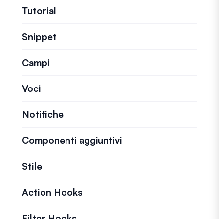
Tutorial
Guide utili e altri articoli più lunghi.
Snippet
Brevi frammenti di codice per modifi
Campi
Voci
Notifiche
Componenti aggiuntivi
Stile
Action Hooks
Dettagli sulle azioni chiave ch
Filter Hooks
Informazioni su filtri utili per 