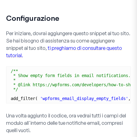
Configurazione
Per iniziare, dovrai aggiungere questo snippet al tuo sito.
Se hai bisogno di assistenza su come aggiungere
snippet al tuo sito,
ti preghiamo di consultare questo
tutorial.
/**
* Show empty form fields in email notifications.
*
* @link https://wpforms.com/developers/how-to-show
*/
add_filter( 
'wpforms_email_display_empty_fields'
, 
'
Una volta aggiunto il codice, ora vedrai tutti i campi del
modulo all'interno delle tue notifiche email, compresi
quelli vuoti.