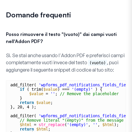
Domande frequenti
Posso rimuovere il testo "(vuoto)" dai campi vuoti
nell'Addon PDF?
Sì. Se stai anche usando l'Addon PDF e preferisci campi
completamente vuoti invece del testo
, puoi
(vuoto)
aggiungere il seguente snippet di codice al tuo sito:
add_filter( 
'wpforms_pdf_notifications_fields_field
if
( trim(
$value
) === 
'(empty)'
) {
$value
= 
''
; 
// Remove the placeholder
}
return
$value
;
}, 20, 4 );
add_filter( 
'wpforms_pdf_notifications_fields_field
// Remove literal "(empty)" from the message HT
$html
= 
str_replace
(
'(empty)'
, 
''
, 
$html
);
return
$html
;