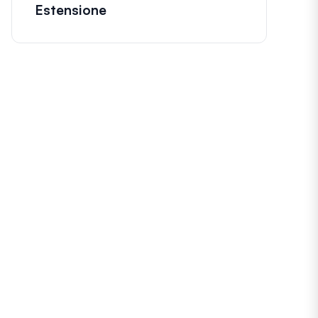
Estensione
sv'
, 10, 3 );