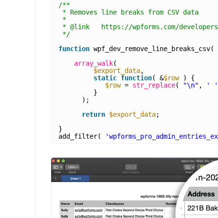
/**
* Removes line breaks from CSV data
*
* @link   https://wpforms.com/developers
*/
function
wpf_dev_remove_line_breaks_csv( 
array_walk
(
$export_data
,
static
function
( &
$row
) {
$row
= 
str_replace
( 
"\n"
, 
' '
}
);
return
$export_data
;
}
add_filter( 
'wpforms_pro_admin_entries_ex