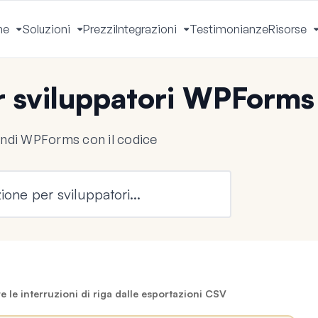
he
Soluzioni
Prezzi
Integrazioni
Testimonianze
Risorse
Apri
Apri
Apri
Menu
Menu
Menu
 sviluppatori WPForms
endi WPForms con il codice
le interruzioni di riga dalle esportazioni CSV