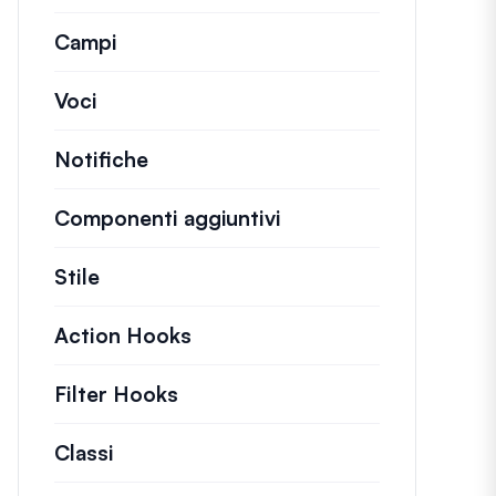
Campi
Voci
Notifiche
Componenti aggiuntivi
Stile
Action Hooks
Dettagli sulle azioni chiave c
Filter Hooks
Informazioni su filtri utili per 
Classi
Documentazione e riferimenti per clas