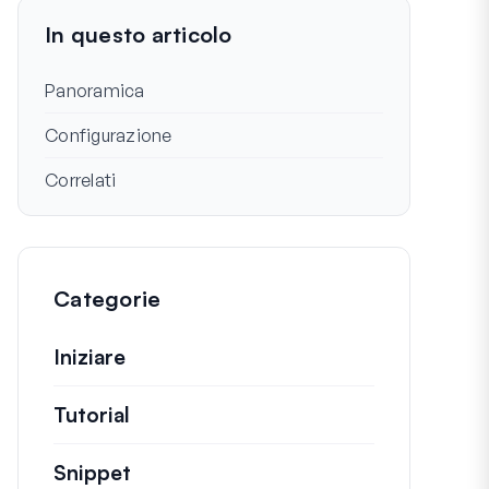
In questo articolo
Panoramica
Configurazione
Correlati
Categorie
Iniziare
Tutorial
Guide utili e altri articoli più lunghi.
Snippet
Brevi frammenti di codice per modifi