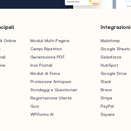
cipali
Integrazioni
li Online
Moduli Multi-Pagina
Mailchimp
e
Campi Ripetitori
Google Sheets
ali
Generazione PDF
Salesforce
one
Invii Postali
HubSpot
Moduli di Firma
Google Drive
Protezione Antispam
Slack
Sondaggi e Questionari
Brevo
Registrazione Utente
Stripe
Quiz
PayPal
WPForms AI
Square