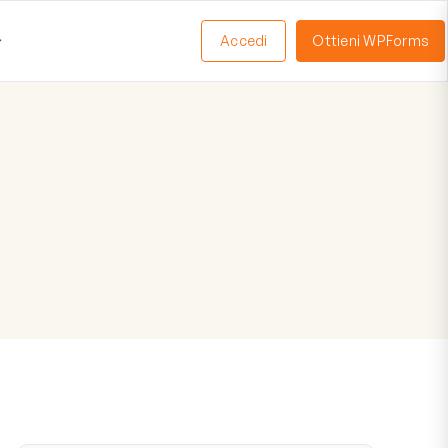
Accedi
Ottieni WPForms
Apri
Menu