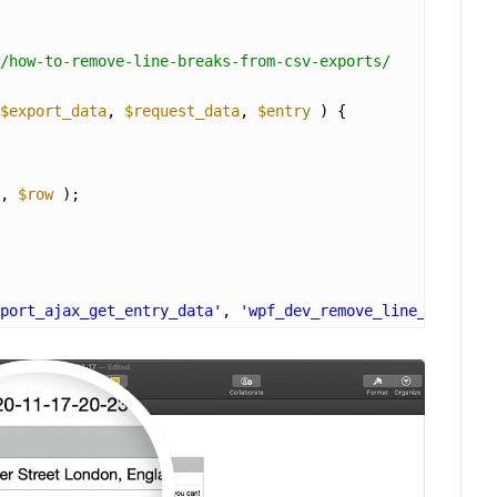
/how-to-remove-line-breaks-from-csv-exports/
$export_data
, 
$request_data
, 
$entry
) {
, 
$row
);
port_ajax_get_entry_data'
, 
'wpf_dev_remove_line_breaks_c