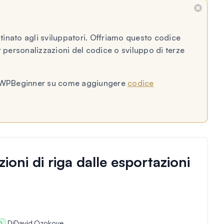
inato agli sviluppatori. Offriamo questo codice
personalizzazioni del codice o sviluppo di terze
l di WPBeginner su come aggiungere
codice
oni di riga dalle esportazioni
Di
David Ozokoye
O