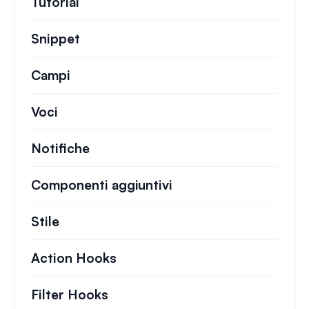
Tutorial
Guide utili e altri articoli più lunghi.
Snippet
Brevi frammenti di codice per modifi
Campi
Voci
Notifiche
Componenti aggiuntivi
Stile
Action Hooks
Dettagli sulle azioni chiave ch
Filter Hooks
Informazioni su filtri utili per 