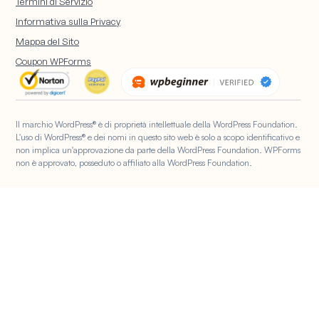
Termini di Servizio
Registrazione Utente
Hosting WordPress
Moduli WordPress per Non
Caricamento File
Informativa sulla Privacy
Quiz
Profit
WPBeginner
Moduli di Calcolo
Mappa del Sito
WPForms AI
Moduli Geolocation
Coupon WPForms
Il marchio WordPress® è di proprietà intellettuale della WordPress Foundation.
L'uso di WordPress® e dei nomi in questo sito web è solo a scopo identificativo e
non implica un'approvazione da parte della WordPress Foundation. WPForms
non è approvato, posseduto o affiliato alla WordPress Foundation.