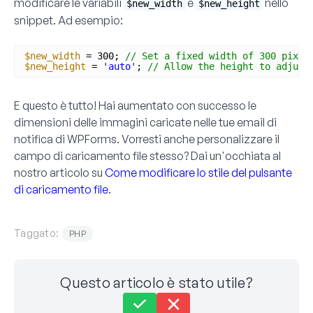
modificare le variabili
e
nello
$new_width
$new_height
snippet. Ad esempio:
$new_width
= 300; 
// Set a fixed width of 300 pixel
$new_height
= 
'auto'
; 
// Allow the height to adjust
E questo è tutto! Hai aumentato con successo le
dimensioni delle immagini caricate nelle tue email di
notifica di WPForms. Vorresti anche personalizzare il
campo di caricamento file stesso? Dai un'occhiata al
nostro articolo su
Come modificare lo stile del pulsante
di caricamento file
.
Taggato:
PHP
Questo articolo è stato utile?