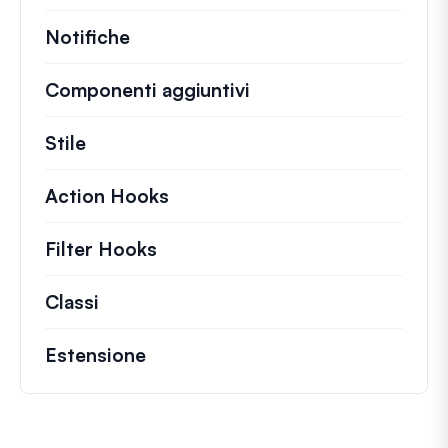
Notifiche
Componenti aggiuntivi
Stile
Action Hooks
Dettagli sulle azioni chiave ch
Filter Hooks
Informazioni su filtri utili per 
Classi
Documentazione e riferimenti per class
Estensione