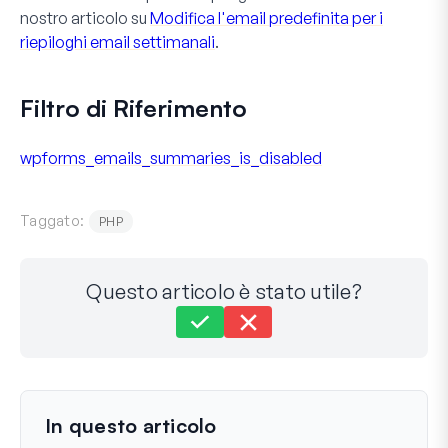
nostro articolo su
Modifica l'email predefinita per i
riepiloghi email settimanali
.
Filtro di Riferimento
wpforms_emails_summaries_is_disabled
Taggato:
PHP
Questo articolo è stato utile?
Ancora bloccato?
Come possiamo aiutarti?
Ultimo aggiornamento il 06 Mar 2024
In questo articolo