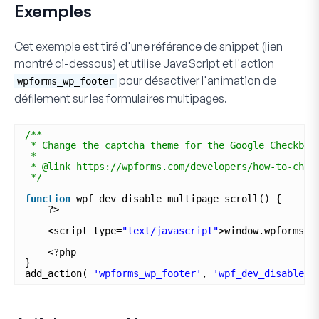
Exemples
Cet exemple est tiré d'une référence de snippet (lien
montré ci-dessous) et utilise JavaScript et l'action
pour désactiver l'animation de
wpforms_wp_footer
défilement sur les formulaires multipages.
/**
* Change the captcha theme for the Google Checkbox
*
* @link https://wpforms.com/developers/how-to-chan
*/
function
wpf_dev_disable_multipage_scroll() {
?>
<script type=
"text/javascript"
>window.wpforms_p
<?php
}
add_action( 
'wpforms_wp_footer'
, 
'wpf_dev_disable_m