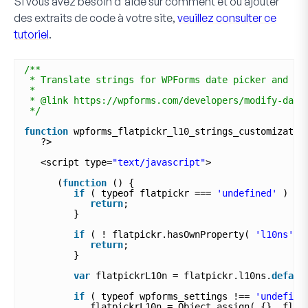
Si vous avez besoin d'aide sur comment et où ajouter
des extraits de code à votre site,
veuillez consulter ce
tutoriel
.
/**
* Translate strings for WPForms date picker and mo
*
* @link https://wpforms.com/developers/modify-date
*/
function
wpforms_flatpickr_l10_strings_customizatio
?>
<script type=
"text/javascript"
>
(
function
() {
if
( typeof flatpickr === 
'undefined'
) {
return
;
}
if
( ! flatpickr.hasOwnProperty( 
'l10ns'
)
return
;
}
var
flatpickrL10n = flatpickr.l10ns.
defaul
if
( typeof wpforms_settings !== 
'undefine
flatpickrL10n = Object.assign( {}, flat