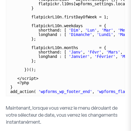
flatpickr.l10ns[wpforms_settings.locale
}
flatpickrL10n.firstDayOfWeek = 1;
flatpickrL10n.weekdays       = {
shorthand: [ 
'Dim'
, 
'Lun'
, 
'Mar'
, 
'Mer'
longhand : [ 
'Dimanche'
, 
'Lundi'
, 
'Mard
};
flatpickrL10n.months         = {
shorthand: [ 
'Janv'
, 
'Févr'
, 
'Mars'
, 
'A
longhand : [ 
'Janvier'
, 
'Février'
, 
'Mar
};
})();
</script>
<?php
}
add_action( 
'wpforms_wp_footer_end'
, 
'wpforms_flatp
Maintenant, lorsque vous verrez le menu déroulant de
votre
sélecteur de date
, vous verrez les changements
instantanément.