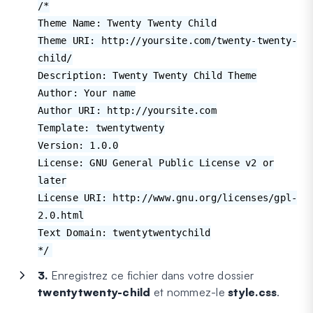
/*
Theme Name: Twenty Twenty Child
Theme URI: http://yoursite.com/twenty-twenty-
child/
Description: Twenty Twenty Child Theme
Author: Your name
Author URI: http://yoursite.com
Template: twentytwenty
Version: 1.0.0
License: GNU General Public License v2 or
later
License URI: http://www.gnu.org/licenses/gpl-
2.0.html
Text Domain: twentytwentychild
*/
3.
Enregistrez ce fichier dans votre dossier
twentytwenty-child
et nommez-le
style.css
.