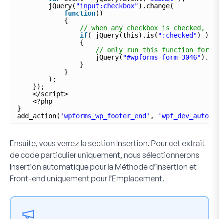
jQuery(
"input:checkbox"
).change(
function
()
{
// when any checkbox is checked, tr
if
( jQuery(this).is(
":checked"
) )
{
// only run this function for t
jQuery(
"#wpforms-form-3046"
).su
}
}
);
});
</script>
<?php
}
add_action(
'wpforms_wp_footer_end'
, 
'wpf_dev_automa
Ensuite, vous verrez la section
Insertion
. Pour cet extrait
de code particulier uniquement, nous sélectionnerons
Insertion automatique
pour la
Méthode d’insertion
et
Front-end uniquement
pour l’
Emplacement
.