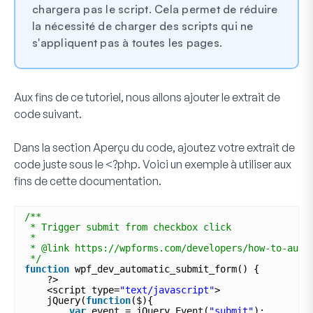
chargera pas le script. Cela permet de réduire
la nécessité de charger des scripts qui ne
s'appliquent pas à toutes les pages.
Aux fins de ce tutoriel, nous allons ajouter le extrait de
code suivant.
Dans la section
Aperçu du code
, ajoutez votre extrait de
code juste sous le
<?php
. Voici un exemple à utiliser aux
fins de cette documentation.
/**
* Trigger submit from checkbox click
*
* @link https://wpforms.com/developers/how-to-auto
*/
function
wpf_dev_automatic_submit_form() {
?>
<script type=
"text/javascript"
>
jQuery(
function
($){
var
event = jQuery.Event(
"submit"
);