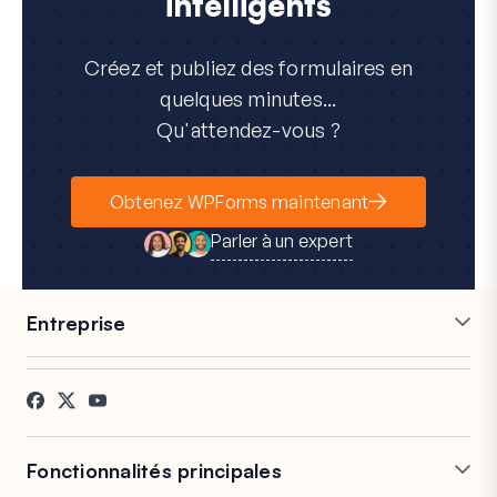
intelligents
Créez et publiez des formulaires en
quelques minutes...
Qu'attendez-vous ?
Obtenez WPForms maintenant
Parler à un expert
Entreprise
Carrières
Affiliés
Témoignages
Blog
Contact
Divulgation FTC
Presse
Fonctionnalités principales