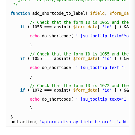
*/
function
add_shortcode_to_label( 
$field
, 
$form_data
// Check that the form ID is 1055 and the f
if
( 1055 === absint( 
$form_data
[ 
'id'
] ) && 4
echo
do_shortcode( 
' [su_tooltip text="Your
}
// Check that the form ID is 1055 and the f
if
( 1055 === absint( 
$form_data
[ 
'id'
] ) && 2
echo
do_shortcode( 
' [su_tooltip text="I am
}   
// Check that the form ID is 1072 and the f
if
( 1072 === absint( 
$form_data
[ 
'id'
] ) && 6
echo
do_shortcode( 
' [su_tooltip text="I am
}
}
add_action( 
'wpforms_display_field_before'
, 
'add_sh