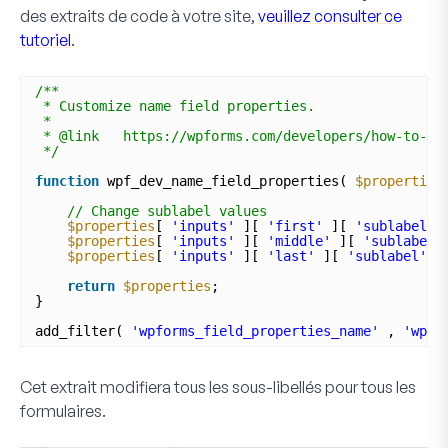
des extraits de code à votre site,
veuillez consulter ce
tutoriel
.
/**
* Customize name field properties.
*
* @link   https://wpforms.com/developers/how-to-ch
*/
function
wpf_dev_name_field_properties( 
$properties
// Change sublabel values
$properties
[ 
'inputs'
][ 
'first'
][ 
'sublabel'
$properties
[ 
'inputs'
][ 
'middle'
][ 
'sublabel'
$properties
[ 
'inputs'
][ 
'last'
][ 
'sublabel'
]
return
$properties
;
}
add_filter( 
'wpforms_field_properties_name'
, 
'wpf_
Cet extrait modifiera tous les sous-libellés pour tous les
formulaires.