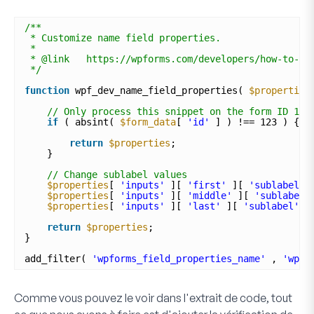
/**
* Customize name field properties.
*
* @link   https://wpforms.com/developers/how-to-ch
*/
function
wpf_dev_name_field_properties( 
$properties
// Only process this snippet on the form ID 123
if
( absint( 
$form_data
[ 
'id'
] ) !== 123 ) {
return
$properties
;
} 
// Change sublabel values
$properties
[ 
'inputs'
][ 
'first'
][ 
'sublabel'
$properties
[ 
'inputs'
][ 
'middle'
][ 
'sublabel'
$properties
[ 
'inputs'
][ 
'last'
][ 
'sublabel'
]
return
$properties
;
}
add_filter( 
'wpforms_field_properties_name'
, 
'wpf_
Comme vous pouvez le voir dans l'extrait de code, tout