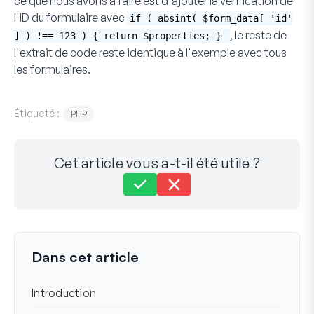
ce que nous avons à faire est d'ajouter la vérification de
l'ID du formulaire avec
if ( absint( $form_data[ 'id'
, le reste de
] ) !== 123 ) { return $properties; }
l'extrait de code reste identique à l'exemple avec tous
les formulaires.
Étiqueté :
PHP
Cet article vous a-t-il été utile ?
Toujours bloqué ?
Comment pouvons-nous vous aider ?
Dernière mise à jour le 10 oct. 2023
Dans cet article
Introduction