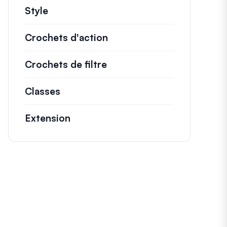
Style
Crochets d'action
Détails sur les actions c
Crochets de filtre
Informations sur les filtr
Classes
Documentation et références pour l
Extension