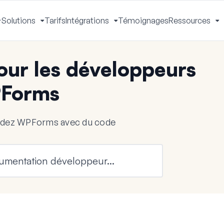
Solutions
Tarifs
Intégrations
Témoignages
Ressources
Activer
Activer
Activer
A
le
le
le
le
menu
menu
menu
m
ur les développeurs
Forms
endez WPForms avec du code