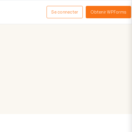
Se connecter
Obtenir WPForms
ctiver
enu