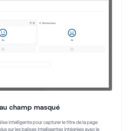
te au champ masqué
alise intelligente pour capturer le titre de la page
lus sur les balises intelligentes intégrées avec le