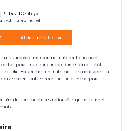
Par
David Ozokoye
r technique principal
M
Afficher Markdown
taires simple qui se soumet automatiquement
t parfait pour les sondages rapides « Cela a-t-il été
n un seul clic. En soumettant automatiquement après la
ponse en rendant le processus sans effort pour les
laire de commentaires rationalisé qui se soumet
 choix.
aire