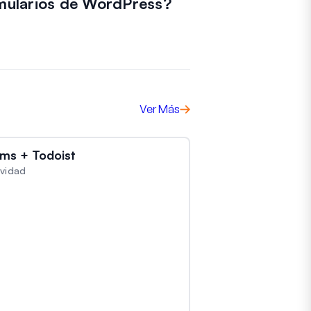
mularios de WordPress?
Ver Más
ms + Todoist
ividad