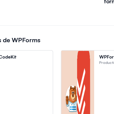
for
es de WPForms
CodeKit
WPFor
Product