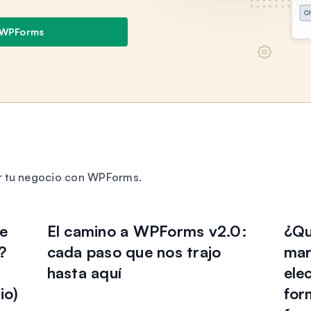
 WPForms
r tu negocio con WPForms.
de
El camino a WPForms v2.0:
¿Qu
?
cada paso que nos trajo
mar
hasta aquí
ele
io)
for