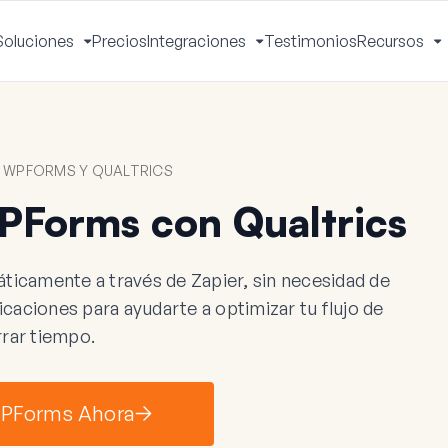
Soluciones
Precios
Integraciones
Testimonios
Recursos
ctivar
Activar
Activar
A
enú
menú
menú
m
 WPFORMS Y QUALTRICS
Forms con Qualtrics
camente a través de Zapier, sin necesidad de
aciones para ayudarte a optimizar tu flujo de
rrar tiempo.
WPForms Ahora