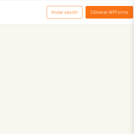
Iniciar sesión
Obtener WPForms
ctivar
enú