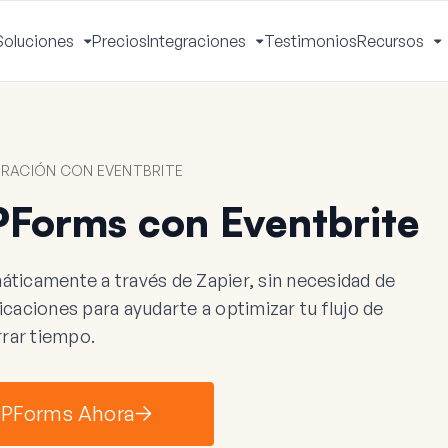
Soluciones
Precios
Integraciones
Testimonios
Recursos
ctivar
Activar
Activar
A
enú
menú
menú
m
RACIÓN CON EVENTBRITE
Forms con Eventbrite
icamente a través de Zapier, sin necesidad de
aciones para ayudarte a optimizar tu flujo de
rrar tiempo.
WPForms Ahora