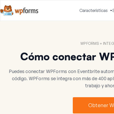
Características
A
m
WPFORMS + INTEG
Cómo conectar WP
Puedes conectar WPForms con Eventbrite automát
código. WPForms se integra con más de 400 aplic
trabajo y aho
Obtener 