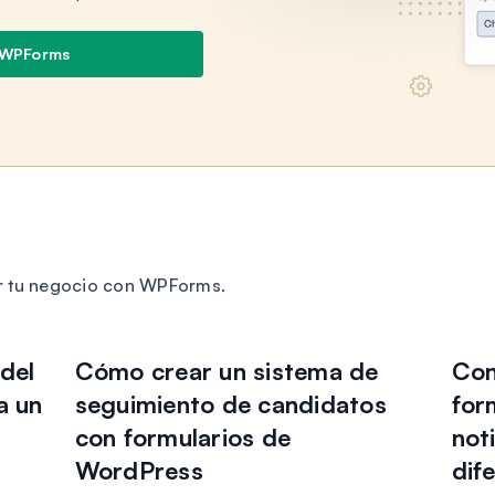
 WPForms
r tu negocio con WPForms.
del
Cómo crear un sistema de
Con
a un
seguimiento de candidatos
for
con formularios de
not
WordPress
dif