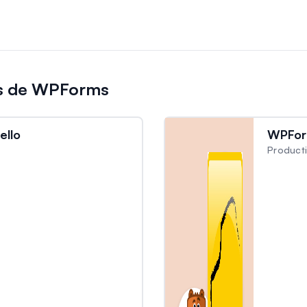
es de WPForms
ello
WPFor
Product