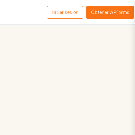
Iniciar sesión
Obtener WPForms
ctivar
enú